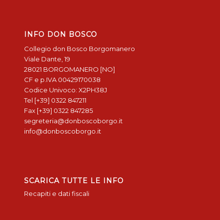
INFO DON BOSCO
Collegio don Bosco Borgomanero
Viale Dante, 19
28021 BORGOMANERO [NO]
CF e p.IVA 00429170038
Codice Univoco: X2PH38J
Tel [+39] 0322 847211
Fax [+39] 0322 847285
segreteria@donboscoborgo.it
info@donboscoborgo.it
SCARICA TUTTE LE INFO
Recapiti e dati fiscali