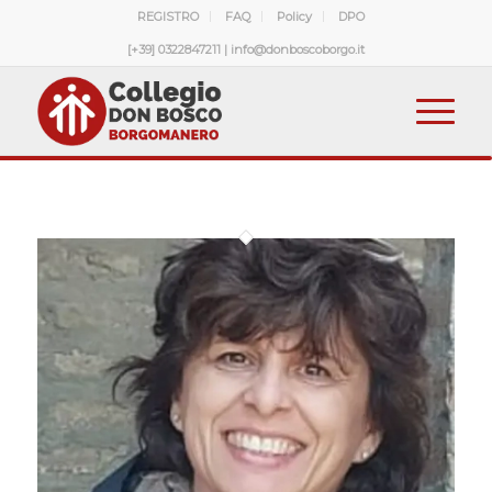
REGISTRO
FAQ
Policy
DPO
[+39] 0322847211 | info@donboscoborgo.it