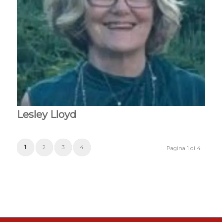
Lesley Lloyd
1
2
3
4
Pagina 1 di 4