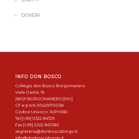
DIRITTI
DOVERI
INFO DON BOSCO
Collegio don Bosco Borgomanero
Viale Dante, 19
28021 BORGOMANERO [NO]
CF e p.IVA 00429170038
Codice Univoco: X2PH38J
Tel [+39] 0322 847211
Fax [+39] 0322 847285
segreteria@donboscoborgo.it
info@donboscoborgo.it