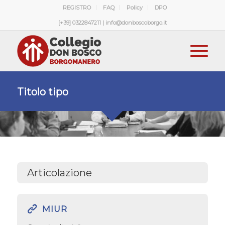
REGISTRO
FAQ
Policy
DPO
[+39] 0322847211 | info@donboscoborgo.it
Titolo tipo
Articolazione
MIUR