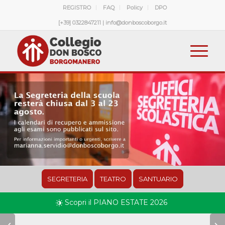
REGISTRO
FAQ
Policy
DPO
[+39] 0322847211 | info@donboscoborgo.it
SEGRETERIA
TEATRO
SANTUARIO
Scopri il PIANO ESTATE 2026