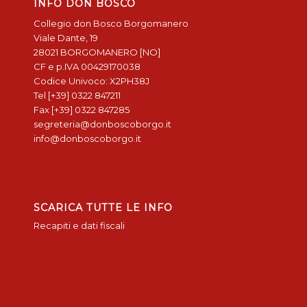
INFO DON BOSCO
Collegio don Bosco Borgomanero
Viale Dante, 19
28021 BORGOMANERO [NO]
CF e p.IVA 00429170038
Codice Univoco: X2PH38J
Tel [+39] 0322 847211
Fax [+39] 0322 847285
segreteria@donboscoborgo.it
info@donboscoborgo.it
SCARICA TUTTE LE INFO
Recapiti e dati fiscali