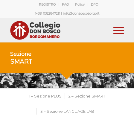
REGISTRO
FAQ
Policy
DPO
[+39] 0322847211 | info@donboscoborgo.it
Sezione
SMART
1 – Sezione PLUS
2 – Sezione SMART
3 – Sezione LANGUAGE LAB