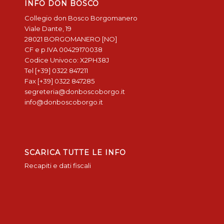
INFO DON BOSCO
Collegio don Bosco Borgomanero
Viale Dante, 19
28021 BORGOMANERO [NO]
CF e p.IVA 00429170038
Codice Univoco: X2PH38J
Tel [+39] 0322 847211
Fax [+39] 0322 847285
segreteria@donboscoborgo.it
info@donboscoborgo.it
SCARICA TUTTE LE INFO
Recapiti e dati fiscali