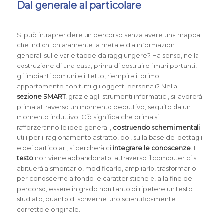
Dal generale al particolare
Si può intraprendere un percorso senza avere una mappa
che indichi chiaramente la meta e dia informazioni
generali sulle varie tappe da raggiungere? Ha senso, nella
costruzione di una casa, prima di costruire i muri portanti,
gli impianti comuni e il tetto, riempire il primo
appartamento con tutti gli oggetti personali? Nella
sezione SMART
, grazie agli strumenti informatici, si lavorerà
prima attraverso un
momento deduttivo
, seguito da un
momento induttivo
. Ciò significa che prima si
rafforzeranno le idee generali,
costruendo schemi mentali
utili per il ragionamento astratto, poi, sulla base dei dettagli
e dei particolari, si cercherà di
integrare le conoscenze
. Il
testo
non viene abbandonato: attraverso il computer ci si
abituerà a smontarlo, modificarlo, ampliarlo, trasformarlo,
per conoscerne a fondo le caratteristiche e, alla fine del
percorso, essere in grado non tanto di ripetere un testo
studiato, quanto di scriverne uno scientificamente
corretto e originale.