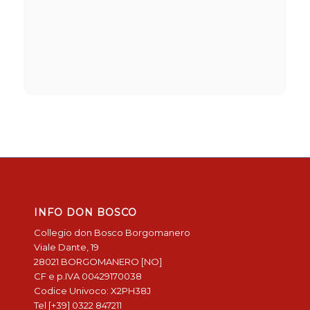
INFO DON BOSCO
Collegio don Bosco Borgomanero
Viale Dante, 19
28021 BORGOMANERO [NO]
CF e p.IVA 00429170038
Codice Univoco: X2PH38J
Tel [+39] 0322 847211