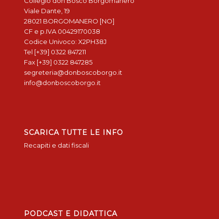
Collegio don Bosco Borgomanero
Viale Dante, 19
28021 BORGOMANERO [NO]
CF e p.IVA 00429170038
Codice Univoco: X2PH38J
Tel [+39] 0322 847211
Fax [+39] 0322 847285
segreteria@donboscoborgo.it
info@donboscoborgo.it
SCARICA TUTTE LE INFO
Recapiti e dati fiscali
PODCAST E DIDATTICA