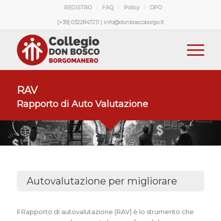
REGISTRO
FAQ
Policy
DPO
[+39] 0322847211 | info@donboscoborgo.it
RAV
Rapporto di Auto Valutazione
Autovalutazione per migliorare
Il Rapporto di autovalutazione (RAV) è lo strumento che