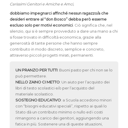
Carissimi Genitori e Amiche e Amci,
dobbiamo impegnarci affinché nessun ragazzo/a che
desideri entrare al “don Bosco” debba però esserne
escluso solo per motivi economici
. Ciò significa che, nel
silenzio, qui si è sempre provveduto a dare una mano a chi
si fosse trovato in difficoltà economica, grazie alla
generosità di tante persone che hanno sempre
contribuito in modo discreto, semplice e concreto,
attraverso piccoli progetti mirati, permanenti.
UN PRANZO PER TUTTI
: Buoni pasto per chi non se lo
può permettere.
NELLO ZAINO CI METTO
: Un aiuto per l’acquisto dei
libri di testo scolastici e/o per l’acquisto del
materiale scolastico.
SOSTEGNO EDUCATIVO
: a Scuola accedono minori
con “bisogni educativi speciali”, rispetto ai quali lo
Stato dà un contributo minimo o nullo ed i costi
rimangono a carico dei genitori, aggiungendo una
fatica in più. Sostenere una di queste situazioni,