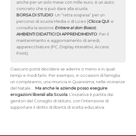
anche per un solo mese con mille euro, è un aiuto
concreto che si può dare alla scuola.
BORSA DI STUDIO
: Un “retta sospesa” per un
percorso di scuola Media o di Liceo [
Clicca QUI
e
consulta la sezione
Entrare al don Bosco
].
AMBIENTI DIDATTICI DI APPRENDIMENTO
: Per il
mantenimento e aggiornamento di arredi,
apparecchiature (PC, Display interattivi, Access
Point).
Ciascuno potrà decidere se aderire o meno e in quali
tempi e modi farlo. Per esempio, in occasioni di famiglia:
un compleanno, una rinuncia in Quaresima, nelle vicinanze
del Natale….
Ma anche le aziende posso eseguire
erogazioni liberali alla Scuola
. L’iniziativa è partita dai
genitori del Consiglio di Istituto, con l’intenzione di
supportare il diritto di libertà di scelta educativa.