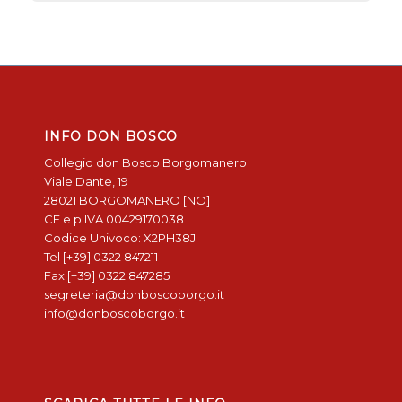
INFO DON BOSCO
Collegio don Bosco Borgomanero
Viale Dante, 19
28021 BORGOMANERO [NO]
CF e p.IVA 00429170038
Codice Univoco: X2PH38J
Tel [+39] 0322 847211
Fax [+39] 0322 847285
segreteria@donboscoborgo.it
info@donboscoborgo.it