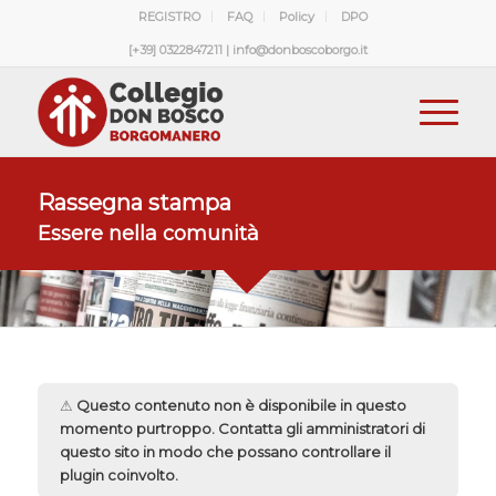
REGISTRO
FAQ
Policy
DPO
[+39] 0322847211 | info@donboscoborgo.it
Rassegna stampa
Essere nella comunità
⚠
Questo contenuto non è disponibile in questo
momento purtroppo. Contatta gli amministratori di
questo sito in modo che possano controllare il
plugin coinvolto.