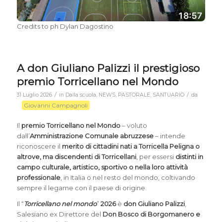
Credits to ph Dylan Dagostino
A don Giuliano Palizzi il prestigioso
premio Torricellano nel Mondo
/
/
31 Luglio 2026
in
Dalla scuola
,
NEWS
,
PASTORALE
,
SANTUARIO
da
Giovanni Campagnoli
Il
premio Torricellano nel Mondo
– voluto
dall’
Amministrazione Comunale abruzzese
– intende
riconoscere il
merito di cittadini nati a Torricella Peligna o
altrove, ma discendenti di Torricellani
, per essersi
distinti in
campo culturale, artistico, sportivo o nella loro attività
professionale
, in Italia o nel resto del mondo, coltivando
sempre il legame con il paese di origine.
Il “
Torricellano nel mondo
”
2026
è
don Giuliano Palizzi
,
Salesiano ex Direttore del
Don
Bosco di Borgomanero e