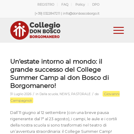
REGISTRO
FAQ
Policy
DPO
[+39] 0322847211 | info@donboscoborgo.it
Un’estate intorno al mondo: il
grande successo del College
Summer Camp al don Bosco di
Borgomanero!
Giovanni
/
/
31 Luglio 2026
in
Dalla scuola
,
NEWS
,
PASTORALE
da
Campagnoli
Dall’11 giugno al 12 settembre (con una breve pausa
rigenerante dal 1° al 23 agosto), i campi, le aule e i cortili
della nostra scuola si sono trasformati nel teatro di
un’avventura straordinaria: il College Summer Camp!