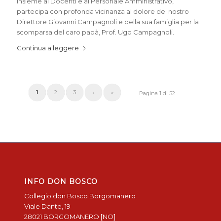
insieme ai Docenti e al Personale Amministrativo,
partecipa con profonda vicinanza al dolore del nostro
Direttore Giovanni Campagnoli e della sua famiglia per la
scomparsa del caro papà, Prof. Ugo Campagnoli.
Continua a leggere
1
2
3
›
»
Pagina 1 di 52
INFO DON BOSCO
Collegio don Bosco Borgomanero
Viale Dante, 19
28021 BORGOMANERO [NO]