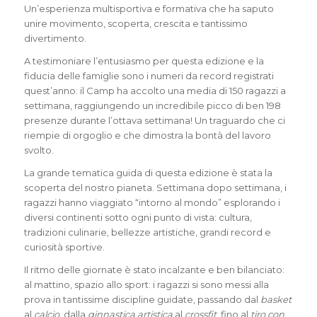
Un’esperienza multisportiva e formativa che ha saputo
unire movimento, scoperta, crescita e tantissimo
divertimento.
A testimoniare l’entusiasmo per questa edizione e la
fiducia delle famiglie sono i numeri da record registrati
quest’anno: il Camp ha accolto una media di 150 ragazzi a
settimana, raggiungendo un incredibile picco di ben 198
presenze durante l’ottava settimana! Un traguardo che ci
riempie di orgoglio e che dimostra la bontà del lavoro
svolto.
La grande tematica guida di questa edizione è stata la
scoperta del nostro pianeta. Settimana dopo settimana, i
ragazzi hanno viaggiato “intorno al mondo” esplorando i
diversi continenti sotto ogni punto di vista: cultura,
tradizioni culinarie, bellezze artistiche, grandi record e
curiosità sportive.
Il ritmo delle giornate è stato incalzante e ben bilanciato:
al mattino, spazio allo sport: i ragazzi si sono messi alla
prova in tantissime discipline guidate, passando dal
basket
al
calcio
, dalla
ginnastica artistica
al
crossfit
, fino al
tiro con