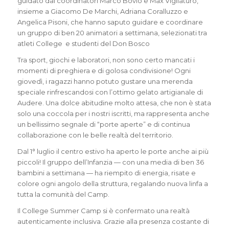
guidato dai coordinatori Marco Bovio e Max Vigliaturo,
insieme a Giacomo De Marchi, Adriana Coralluzzo e
Angelica Pisoni, che hanno saputo guidare e coordinare
un gruppo di ben 20 animatori a settimana, selezionati tra
atleti College e studenti del Don Bosco
Tra sport, giochi e laboratori, non sono certo mancati i
momenti di preghiera e di golosa condivisione! Ogni
giovedì, i ragazzi hanno potuto gustare una merenda
speciale rinfrescandosi con l’ottimo gelato artigianale di
Audere. Una dolce abitudine molto attesa, che non è stata
solo una coccola per i nostri iscritti, ma rappresenta anche
un bellissimo segnale di “porte aperte” e di continua
collaborazione con le belle realtà del territorio.
Dal 1° luglio il centro estivo ha aperto le porte anche ai più
piccoli! Il gruppo dell’Infanzia — con una media di ben 36
bambini a settimana — ha riempito di energia, risate e
colore ogni angolo della struttura, regalando nuova linfa a
tutta la comunità del Camp.
Il College Summer Camp si è confermato una realtà
autenticamente inclusiva. Grazie alla presenza costante di