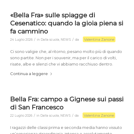
«Bella Fra» sulle spiagge di
Cesenatico: quando la gioia piena si
fa cammino
Valentina Zanone
/
/
24 Luglio 2026
in
Dalla scuola
,
NEWS
da
Ci sono valigie che, al ritorno, pesano molto più di quando
sono partite. Non per i souvenir, ma per il carico di volti,
risate, albe e silenzi che vi abbiamo racchiuso dentro.
Continua a leggere
Bella Fra: campo a Gignese sui passi
di San Francesco
Valentina Zanone
/
/
22 Luglio 2026
in
Dalla scuola
,
NEWS
da
I ragazzi delle classi prima e seconda media hanno vissuto
un’esperienza straordinaria, intensa e assolutamente