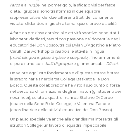
l’arco
e al
rugby
. nel pomeriggio, la sfida: divisi per fasce
d’età, i gruppi si sono trasformati in due squadre
rappresentative dei due differenti Stati del continente
visitato, sfidandosi in giochi a tema, quiz e prove d’abilità.
A fare da preziosa cornice alle attività sportive, sono stati i
laboratori dedicati, tenuti con passione dai docenti e dagli
educatori del Don Bosco, tra cui Dylan D’Agostino e Pietro
Carulli. Dai workshop di
teatro
alle attività in lingua
(
madrelingua inglese
,
inglese
e
spagnolo
), fino ai momenti
di puro ritmo con i
balli di gruppo
e gli immancabili
DJ set
.
Un valore aggiunto fondamentale di questa estate è stata
la straordinaria sinergia tra College Basketball e Don
Bosco. Questa collaborazione ha visto il suo punto di forza
nel percorso di formazione degli animatori (gli studenti dei
nostri licei), curato a quattro mani da Stefano Di Cerbo
(coach della Serie B del College) e Valentina Zanone
(coordinatrice delle attività educative del Don Bosco).
Un plauso speciale va anche alla grandissima intesa tra gli
istruttori College: un lavoro di squadra impeccabile