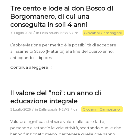
Tre cento e lode al don Bosco di
Borgomanero, di cui una
conseguita in soli 4 anni
Giovanni Campagnoli
/
/
10 Luglio 2026
in
Dalla scuola
,
NEWS
da
L’abbreviazione per merito è la
possibilità di accedere
all’Esame di Stato (Maturità) alla fine del quarto anno,
anticipando il diploma
.
Continua a leggere
Il valore del “noi”: un anno di
educazione integrale
Giovanni Campagnoli
/
/
5 Luglio 2026
in
Dalla scuola
,
NEWS
da
Valutare significa attribuire valore alle cose fatte,
passando a setaccio le vaie attività, scartando quelle che
hanno funzionato meno, per tenere quelle che hanno