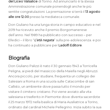
del Liceo Valsalice
di Torino. Ad annunciarlo è la stessa
Amministrazione comunale ponendogli anche le più
sentite congratulazioni. La premiazione si terrà il
13 agosto
alle ore 12.00
presso la mediateca comunale.
Don Giuliano ha una lunga storia in campo educativo e nel
2019 ha ricevuto anche il premio Borgomanerese
dell’anno. Nel 1989 ha pubblicato con successo – per
Elledici – il libro “
L’età negata
” sulla pre-adolescenza. e poi
ha continuato a pubblicare per
Ladolfi Editore
.
Biografia
Don Giuliano Palizzi è nato il 30 gennaio 1943 a Torricella
Peligna, ai piedi del massiccio della Maiella negli Abruzzi.
Ancora piccolo, per studiare, frequenta un collegio dei
Salesiani a Roma in una scuola sulle Catacombe di san
Callisto, un ambiente dove passa tutto il mondo per
visitare il cimitero cristiano. Poi viene avviato alla vita
salesiana e trasferito in Piemonte dove diventa sacerdote
il 25 marzo 1972 nella basilica di Maria Ausiliatrice a Torino,
ordinato dal cardinal Michele Pellegrino. Inizia subito la sua