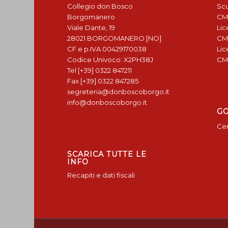
Collegio don Bosco
Scu
Borgomanero
CM
Viale Dante, 19
Lic
28021 BORGOMANERO [NO]
CM
CF e p.IVA 00429170038
Lic
Codice Univoco: X2PH38J
CM
Tel [+39] 0322 847211
Fax [+39] 0322 847285
segreteria@donboscoborgo.it
info@donboscoborgo.it
G
Cen
SCARICA TUTTE LE
INFO
Recapiti e dati fiscali