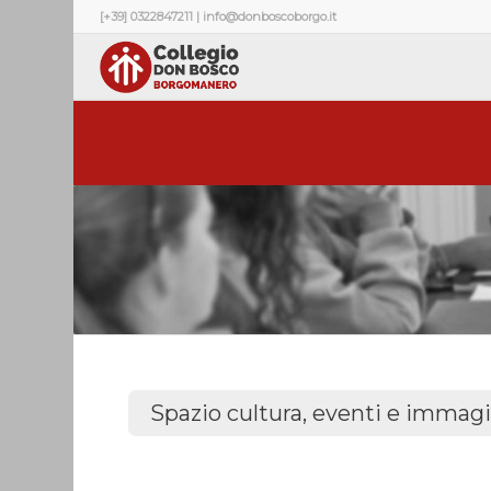
[+39] 0322847211 | info@donboscoborgo.it
Teatro don Bosco
Spazio cultura, eventi e immag