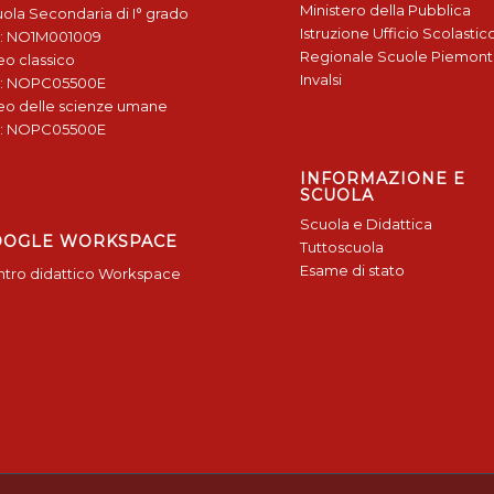
Ministero della Pubblica
ola Secondaria di I° grado
Istruzione
Ufficio Scolastic
: NO1M001009
Regionale
Scuole Piemon
eo classico
Invalsi
: NOPC05500E
eo delle scienze umane
: NOPC05500E
INFORMAZIONE E
SCUOLA
Scuola e Didattica
OOGLE WORKSPACE
Tuttoscuola
Esame di stato
tro didattico Workspace