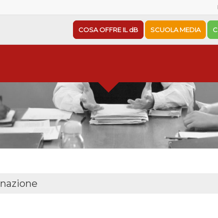
COSA OFFRE IL dB
SCUOLA MEDIA
C
inazione