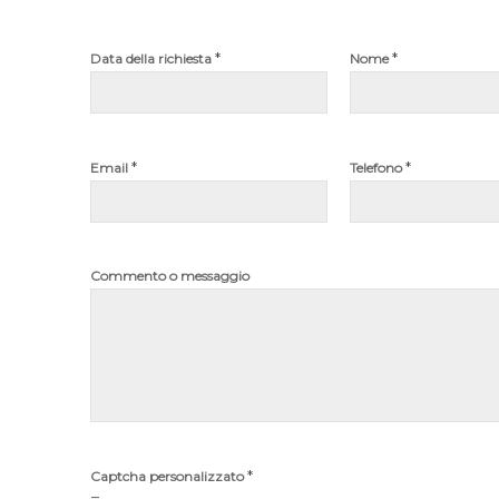
*
*
Data della richiesta
Nome
*
*
Email
Telefono
Commento o messaggio
C
*
Captcha personalizzato
o
g