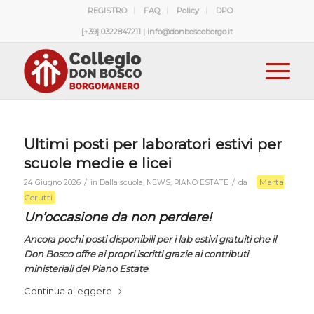
REGISTRO
FAQ
Policy
DPO
[+39] 0322847211 | info@donboscoborgo.it
Ultimi posti per laboratori estivi per
scuole medie e licei
Marta
/
/
24 Giugno 2026
in
Dalla scuola
,
NEWS
,
PIANO ESTATE
da
Cerutti
Un’occasione da non perdere!
Ancora pochi posti disponibili per i lab estivi gratuiti che il
Don Bosco offre ai propri iscritti grazie ai contributi
ministeriali del Piano Estate
.
Continua a leggere