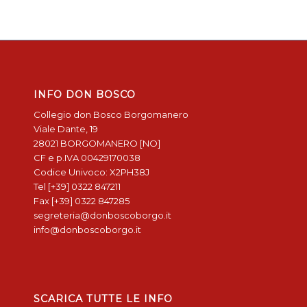
INFO DON BOSCO
Collegio don Bosco Borgomanero
Viale Dante, 19
28021 BORGOMANERO [NO]
CF e p.IVA 00429170038
Codice Univoco: X2PH38J
Tel [+39] 0322 847211
Fax [+39] 0322 847285
segreteria@donboscoborgo.it
info@donboscoborgo.it
SCARICA TUTTE LE INFO