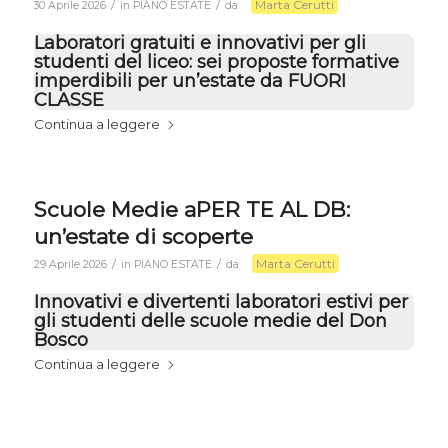
Marta Cerutti
/
/
30 Aprile 2026
in
PIANO ESTATE
da
Laboratori gratuiti e innovativi per gli
studenti del liceo: sei proposte formative
imperdibili per un’estate da FUORI
CLASSE
Continua a leggere
Scuole Medie aPER TE AL DB:
un’estate di scoperte
Marta Cerutti
/
/
29 Aprile 2026
in
PIANO ESTATE
da
Innovativi e divertenti laboratori estivi per
gli studenti delle scuole medie del Don
Bosco
Continua a leggere