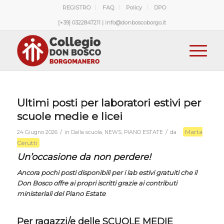
REGISTRO
FAQ
Policy
DPO
[+39] 0322847211 | info@donboscoborgo.it
Ultimi posti per laboratori estivi per
scuole medie e licei
Marta
/
/
24 Giugno 2026
in
Dalla scuola
,
NEWS
,
PIANO ESTATE
da
Cerutti
Un’occasione da non perdere!
Ancora pochi posti disponibili per i lab estivi gratuiti che il
Don Bosco offre ai propri iscritti grazie ai contributi
ministeriali del Piano Estate
.
Per ragazzi/e delle SCUOLE MEDIE