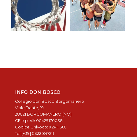
INFO DON BOSCO
Collegio don Bosco Borgomanero
Viale Dante, 19
28021 BORGOMANERO [NO]
CF e p.IVA 00429170038
Codice Univoco: X2PH38J
Tel [+39] 0322 847211