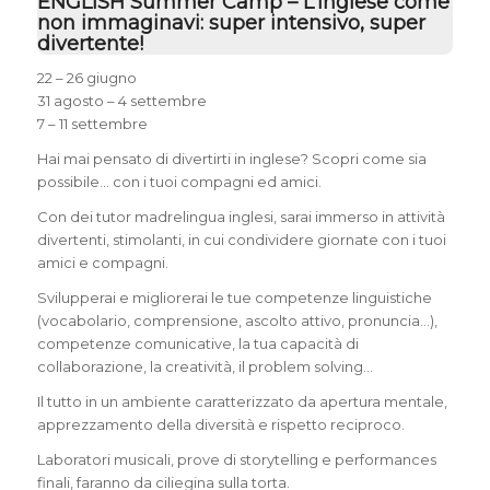
ENGLISH Summer Camp – L’inglese come
non immaginavi: super intensivo, super
divertente!
22 – 26 giugno
31 agosto – 4 settembre
7 – 11 settembre
Hai mai pensato di divertirti in inglese? Scopri come sia
possibile… con i tuoi compagni ed amici.
Con dei tutor madrelingua inglesi, sarai immerso in attività
divertenti, stimolanti, in cui condividere giornate con i tuoi
amici e compagni.
Svilupperai e migliorerai le tue competenze linguistiche
(vocabolario, comprensione, ascolto attivo, pronuncia…),
competenze comunicative, la tua capacità di
collaborazione, la creatività, il problem solving…
Il tutto in un ambiente caratterizzato da apertura mentale,
apprezzamento della diversità e rispetto reciproco.
Laboratori musicali, prove di storytelling e performances
finali, faranno da ciliegina sulla torta.