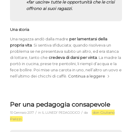
«far uscire» tutte le opportunità che le crisi
offrono ai suoi ragazzi.
Una storia
Una ragazza andò dalla madre
per lamentarsi della
propria vita
. Si sentiva sfiduciata; quando risolveva un
problema se ne presentava subito un altro, ed era stanca
di lottare, tanto che
credeva di darsi per vinta
. La madre la
portò in cucina, prese tre pentolini, li riempì d’acqua e la
fece bollire. Poi mise una carota in uno, nell’altro un uovo e
nell’ultimo dei chicchi di caffè.
Continua a leggere
Per una pedagogia consapevole
don Giuliano
/
/
10 Gennaio 2017
in
IL LUNEDI’ PEDAGOGICO
da
Palizzi