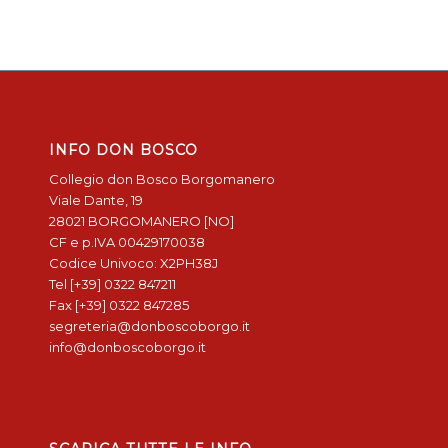
INFO DON BOSCO
Collegio don Bosco Borgomanero
Viale Dante, 19
28021 BORGOMANERO [NO]
CF e p.IVA 00429170038
Codice Univoco: X2PH38J
Tel [+39] 0322 847211
Fax [+39] 0322 847285
segreteria@donboscoborgo.it
info@donboscoborgo.it