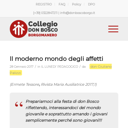
REGISTRO
FAQ
Policy
DPO
[+39] 0322847211 | info@donboscoborgo.it
Il moderno mondo degli affetti
don Giuliano
/
/
28 Gennaio 2017
in
IL LUNEDI’ PEDAGOGICO
da
Palizzi
(Ermete Tessore
,
Rivista Maria Ausiliatrice 2017,1)
Prepariamoci alla festa di don Bosco
riflettendo, interessandoci del mondo
giovanile e soprattutto amando i giovani
semplicemente perché sono giovani!!!