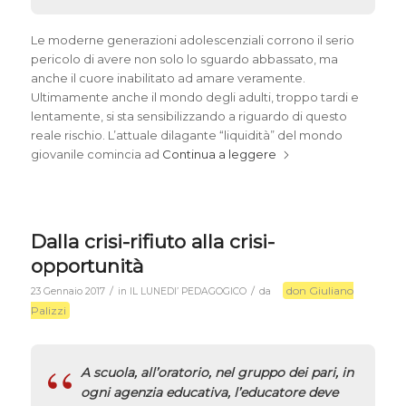
Le moderne generazioni adolescenziali corrono il serio
pericolo di avere non solo lo sguardo abbassato, ma
anche il cuore inabilitato ad amare veramente.
Ultimamente anche il mondo degli adulti, troppo tardi e
lentamente, si sta sensibilizzando a riguardo di questo
reale rischio. L’attuale dilagante “liquidità” del mondo
giovanile comincia ad
Continua a leggere
Dalla crisi-rifiuto alla crisi-
opportunità
don Giuliano
/
/
23 Gennaio 2017
in
IL LUNEDI’ PEDAGOGICO
da
Palizzi
A scuola, all’oratorio, nel gruppo dei pari, in
ogni agenzia educativa, l’educatore deve