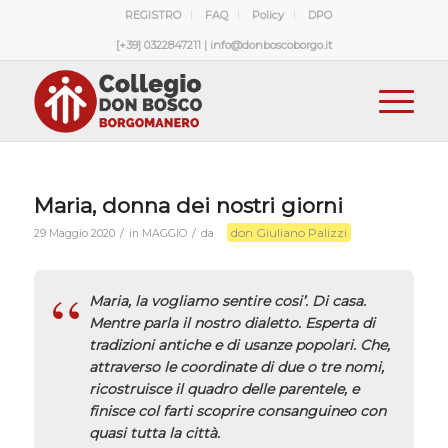
REGISTRO
FAQ
Policy
DPO
[+39] 0322847211 | info@donboscoborgo.it
Maria, donna dei nostri giorni
don Giuliano Palizzi
/
/
29 Maggio 2020
in
MAGGIO
da
Maria, la vogliamo sentire cosi’. Di casa.
Mentre parla il nostro dialetto. Esperta di
tradizioni antiche e di usanze popolari. Che,
attraverso le coordinate di due o tre nomi,
ricostruisce il quadro delle parentele, e
finisce col farti scoprire consanguineo con
quasi tutta la città.