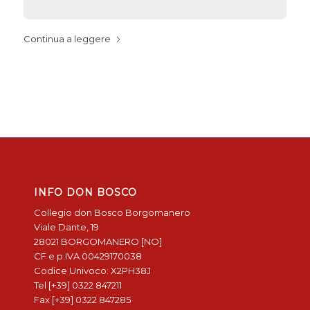
Continua a leggere
INFO DON BOSCO
Collegio don Bosco Borgomanero
Viale Dante, 19
28021 BORGOMANERO [NO]
CF e p.IVA 00429170038
Codice Univoco: X2PH38J
Tel [+39] 0322 847211
Fax [+39] 0322 847285