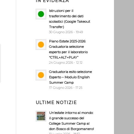
IN EVIDENZA
Istruzioni per il
trasferimento dei dati
scolastici (Google Takeout
Transfer)
30 Giugno 2026 - 19:49
Piano Estate 2025-2026:
Graduatoria selezione
esperto per il laboratorio
“CTRL+ALT+PLAY”
24 Giugno 2026 - 12:12
Graduatoria esito selezione
Esperto – Modulo English
Summer Camp
17 Giugno 2026 - 17:25
ULTIME NOTIZIE
Un’estate intorno al mondo:
il grande successo del
College Summer Camp al
don Bosco di Borgomanero!