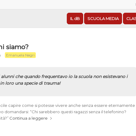
IL dB
SCUOLA MEDIA
CLA
hi siamo?
Emanuela Negri
a
 alunni che quando frequentavo io la scuola non esistevano i
 in loro una specie di trauma!
difficile capire come si potesse vivere anche senza essere eternamente
eo domandarsi: “Chi sarebbero questi ragazzi senza il telefonino?
ità?”
Continua a leggere