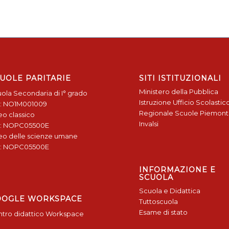
UOLE PARITARIE
SITI ISTITUZIONALI
Ministero della Pubblica
ola Secondaria di I° grado
Istruzione
Ufficio Scolastic
: NO1M001009
Regionale
Scuole Piemon
eo classico
Invalsi
: NOPC05500E
eo delle scienze umane
: NOPC05500E
INFORMAZIONE E
SCUOLA
Scuola e Didattica
OOGLE WORKSPACE
Tuttoscuola
Esame di stato
tro didattico Workspace