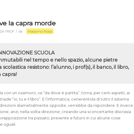
ove la capra morde
Massimo Rossi
/
 DA PROF
da
INNOVAZIONE SCUOLA
immutabili nel tempo e nello spazio, alcune pietre
a scolastica resistono: l’alunno, i prof(s), il banco, il libro,
a capra!
a con un ossimoro, va “da dove è partita”, torna, per certi aspetti, ai
riade “io, tu e il libro”. E l’informatica, cenerentola di tutto il sistema
n direzioni diametralmente opposte, verrebbe da rispondere. E invece
zione, anzi, nella solita direzione, creando una sconcertante discrasia
vrapposizione tra passato, presente e futuro in cui alcune cose
 uguali.