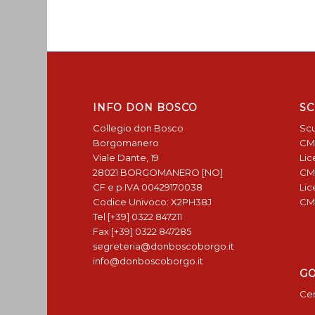
INFO DON BOSCO
SC
Collegio don Bosco
Scu
Borgomanero
CM
Viale Dante, 19
Lic
28021 BORGOMANERO [NO]
CM
CF e p.IVA 00429170038
Lic
Codice Univoco: X2PH38J
CM
Tel [+39] 0322 847211
Fax [+39] 0322 847285
segreteria@donboscoborgo.it
info@donboscoborgo.it
G
Cen