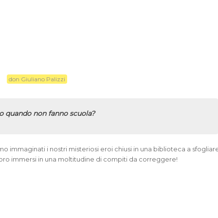
don Giuliano Palizzi
a
no quando non fanno scuola?
mo immaginati i nostri misteriosi eroi chiusi in una biblioteca a sfogliar
a loro immersi in una moltitudine di compiti da correggere!