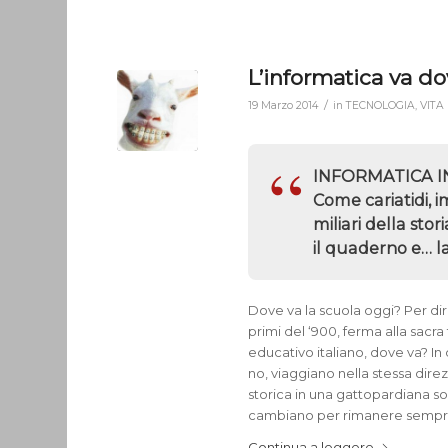
L’informatica va d
/
19 Marzo 2014
in
TECNOLOGIA
,
VITA
INFORMATICA 
Come cariatidi, 
miliari della stori
il quaderno e… l
Dove va la scuola oggi? Per dirl
primi del ‘900, ferma alla sacra t
educativo italiano, dove va? I
no, viaggiano nella stessa dire
storica in una gattopardiana so
cambiano per rimanere sempre
Continua a leggere