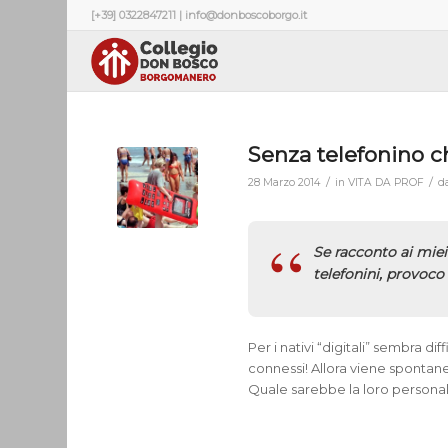
[+39] 0322847211 | info@donboscoborgo.it
Senza telefonino c
/
/
28 Marzo 2014
in
VITA DA PROF
d
Se racconto ai miei
telefonini, provoco
Per i nativi “digitali” sembra 
connessi! Allora viene spontan
Quale sarebbe la loro personal