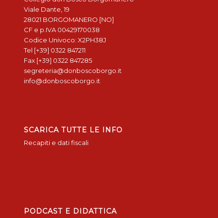
Viale Dante, 19
28021 BORGOMANERO [NO]
CF e p.IVA 00429170038
Codice Univoco: X2PH38J
Tel [+39] 0322 847211
Fax [+39] 0322 847285
segreteria@donboscoborgo.it
info@donboscoborgo.it
SCARICA TUTTE LE INFO
Recapiti e dati fiscali
PODCAST E DIDATTICA