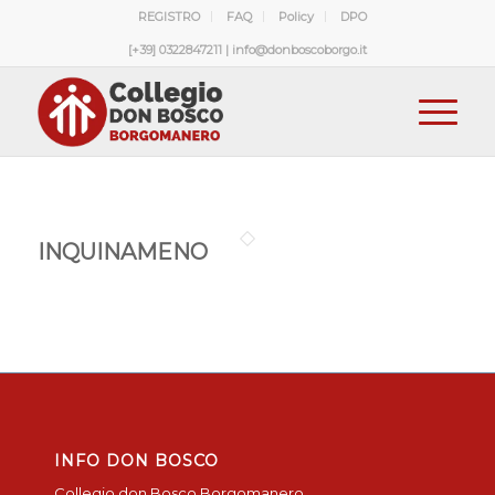
REGISTRO
FAQ
Policy
DPO
[+39] 0322847211 | info@donboscoborgo.it
INQUINAMENO
INFO DON BOSCO
Collegio don Bosco Borgomanero