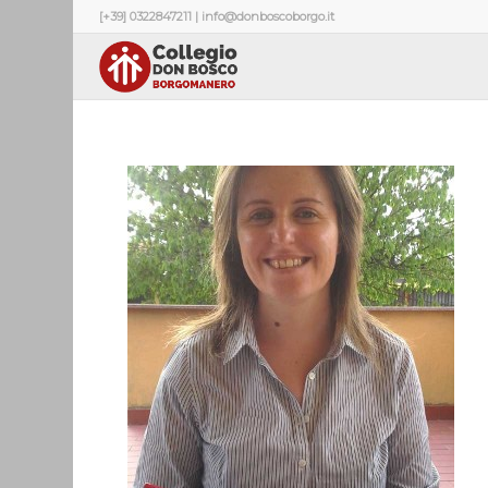
[+39] 0322847211 | info@donboscoborgo.it