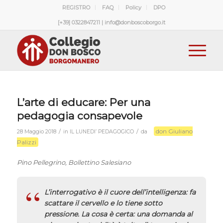
REGISTRO
FAQ
Policy
DPO
[+39] 0322847211 | info@donboscoborgo.it
L’arte di educare: Per una
pedagogia consapevole
don Giuliano
/
/
28 Maggio 2018
in
IL LUNEDI’ PEDAGOGICO
da
Palizzi
Pino Pellegrino, Bollettino Salesiano
L’interrogativo è il cuore dell’intelligenza: fa
scattare il cervello e lo tiene sotto
pressione. La cosa è certa: una domanda al