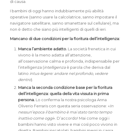
di causa.
I bambini di oggi hanno indubbiamente più abilità
operative (sanno usare la calcolatrice, sanno impostare il
navigatore satellitare, sanno smanettare sul cellulare), ma
non è detto che siano più intelligenti di quelli di ieri.
Mancano di due condizioni per la fioritura dell’intelligenza:
Manca l’ambiente adatto.
La società frenetica in cui
vivono è la meno adatta all’attenzione,
all’osservazione calma e profonda, indispensabile per
l’intelligenza (
intelligenza
è parola che deriva dal
latino
intus-legere: andare nel profondo, vedere
dentro
).
Manca la seconda condizione base per la fioritura
dell’intelligenza: quella della vita vissuta in prima
persona.
Lo conferma la nostra psicologa Anna
Oliverio Ferraris con questa seria osservazione: «
In
nessun’epoca il bambino è mai stato tanto tempo
inattivo come oggi
». D’accordo! Mai come oggi i
bambini hanno visto vivere e mai così poco vivono in
diretta. Bambini inscatolati, bambini messi in cassa