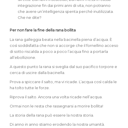
integrazione fin dai primi anni di vita, non potranno
che avere un’intelligenza spenta perché inutilizzata.
Che ne dite?
Per non fare la fine della rana bollita
La rana galleggia beata nella bacinella piena d’acqua. È
così soddisfatta che non si accorge che il fornellino acceso
di sotto riscalda a poco a poco l’acqua fino a portarla
all’ebollizione.
A questo punto la rana si sveglia dal suo pacifico torpore e
cerca di uscire dalla bacinella.
Prova a spiccare il salto, ma vi ricade. L’acqua così calda le
ha tolto tutte le forze.
Riprova il salto. Ancora una volta ricade nell’acqua.
Ormai non le resta che rassegnarsi a morire bollita!
La storia della rana può essere la nostra storia.
Di anno in anno stiamo erodendo la nostra umanità.