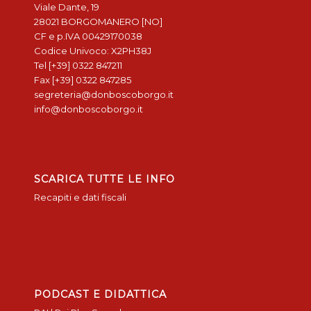
Viale Dante, 19
28021 BORGOMANERO [NO]
CF e p.IVA 00429170038
Codice Univoco: X2PH38J
Tel [+39] 0322 847211
Fax [+39] 0322 847285
segreteria@donboscoborgo.it
info@donboscoborgo.it
SCARICA TUTTE LE INFO
Recapiti e dati fiscali
PODCAST E DIDATTICA