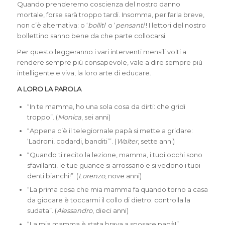
Quando prenderemo coscienza del nostro danno
mortale, forse sarà troppo tardi. Insomma, per farla breve,
non c’è alternativa: o ‘
bolliti
‘ o ‘
pensanti
‘! I lettori del nostro
bollettino sanno bene da che parte collocarsi.
Per questo leggeranno i vari interventi mensili volti a
rendere sempre più consapevole, vale a dire sempre più
intelligente e viva, la loro arte di educare.
A LORO LA PAROLA
“In te mamma, ho una sola cosa da dirti: che gridi
troppo”. (
Monica
, sei anni)
“Appena c’è il telegiornale papà si mette a gridare:
‘Ladroni, codardi, banditi’”. (
Walter
, sette anni)
“Quando ti recito la lezione, mamma, i tuoi occhi sono
sfavillanti, le tue guance si arrossano e si vedono i tuoi
denti bianchi!”. (
Lorenzo
, nove anni)
“La prima cosa che mia mamma fa quando torno a casa
da giocare è toccarmi il collo di dietro: controlla la
sudata”. (
Alessandro
, dieci anni)
“La mia mamma è stata brava a sposare papà!”.