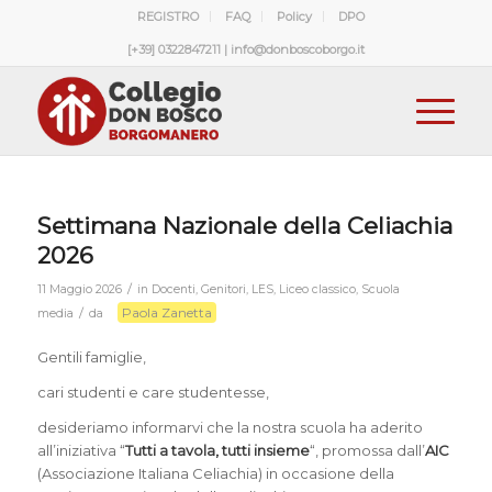
REGISTRO
FAQ
Policy
DPO
[+39] 0322847211 | info@donboscoborgo.it
Settimana Nazionale della Celiachia
2026
/
11 Maggio 2026
in
Docenti
,
Genitori
,
LES
,
Liceo classico
,
Scuola
Paola Zanetta
/
media
da
Gentili famiglie,
cari studenti e care studentesse,
desideriamo informarvi che la nostra scuola ha aderito
all’iniziativa “
Tutti a tavola, tutti insieme
“, promossa dall’
AIC
(Associazione Italiana Celiachia) in occasione della