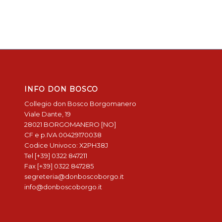
INFO DON BOSCO
Collegio don Bosco Borgomanero
Viale Dante, 19
28021 BORGOMANERO [NO]
CF e p.IVA 00429170038
Codice Univoco: X2PH38J
Tel [+39] 0322 847211
Fax [+39] 0322 847285
segreteria@donboscoborgo.it
info@donboscoborgo.it