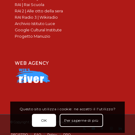
RAI | Rai Scuola
RAI 2 | Alle otto della sera
RAI Radio 3 | Wikiradio
Archivio Istituto Luce
Google Cultural Institute
Progetto Manuzio
WEB AGENCY
Questo sito utilizza i cookie: ne accetti il l'utilizzo?
OK
Per saperne di più
© Copyright 2019 - Don Bosco Borgomanero
REGISTRO
FAQ
Policy
DPO