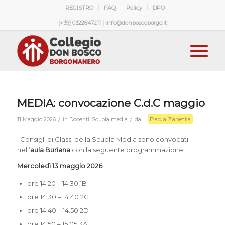
REGISTRO
FAQ
Policy
DPO
[+39] 0322847211 | info@donboscoborgo.it
MEDIA: convocazione C.d.C maggio
Paola Zanetta
/
/
11 Maggio 2026
in
Docenti
,
Scuola media
da
I Consigli di Classi della Scuola Media sono convocati
nell’
aula Buriana
con la seguente programmazione:
Mercoledì 13 maggio 2026
ore 14.20 – 14.30 1B
ore 14.30 – 14.40 2C
ore 14.40 – 14.50 2D
ore 14.50 – 15.05 3A