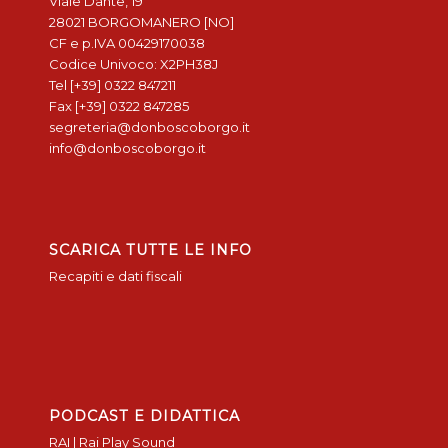
Viale Dante, 19
28021 BORGOMANERO [NO]
CF e p.IVA 00429170038
Codice Univoco: X2PH38J
Tel [+39] 0322 847211
Fax [+39] 0322 847285
segreteria@donboscoborgo.it
info@donboscoborgo.it
SCARICA TUTTE LE INFO
Recapiti e dati fiscali
PODCAST E DIDATTICA
RAI | Rai Play Sound