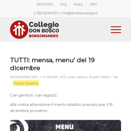
REGISTRO
FAQ
Policy
DPO
[+39] 0322847211 | info@donboscoborgo.it
TUTTI: mensa, menu’ del 19
dicembre
/
/
29 Novembre 2024
in
Genitori
,
LES
,
Liceo classico
,
Scuola media
da
Paola Zanetta
Cari genitori, cari ragazzi,
alla vostra attenzione il menù natalizio previsto per il 19
dicembre prossimo.