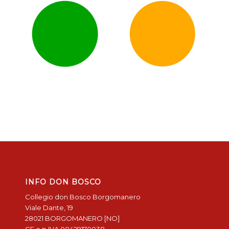
INFO DON BOSCO
Collegio don Bosco Borgomanero
Viale Dante, 19
28021 BORGOMANERO [NO]