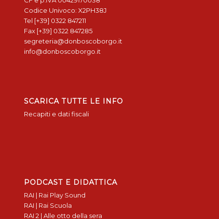
CF e p.IVA 00429170038
Codice Univoco: X2PH38J
Tel [+39] 0322 847211
Fax [+39] 0322 847285
segreteria@donboscoborgo.it
info@donboscoborgo.it
SCARICA TUTTE LE INFO
Recapiti e dati fiscali
PODCAST E DIDATTICA
RAI | Rai Play Sound
RAI | Rai Scuola
RAI 2 | Alle otto della sera