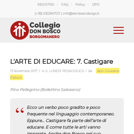
REGISTRO
FAQ
Policy
DPO
[+39] 0322847211 | info@donboscoborgo.it
L’ARTE DI EDUCARE: 7. Castigare
don Giuliano
/
/
13 Novembre 2017
in
IL LUNEDI’ PEDAGOGICO
da
Palizzi
Pino Pellegrino (Bollettino Salesiano)
Ecco un verbo poco gradito e poco
frequente nel linguaggio contemporaneo.
Eppure… Castigare fa parte dell’arte di
educare. E come tutte le arti vanno
imparate. Anche don Bosco nel suo