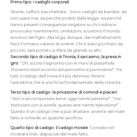
Primo tipo: i
castighi corporali
.
Sberle, ceffoni, bacchettate… Sono castighi da bandire, da
non usare mai, sia perché proibiti dalla legge, sia perché
hanno pesanti conseguenze negative su chi li subisce:
provocano risentimento, umiliazioni, scuotono il mondo
emotivo del figlio. Alla larga, dunque, dai maltrattamenti
fisici! Formano catene di violenti. Chi è stato picchiato da
piccolo, sarà portato a rifarsi da grande su altri.
Secondo tipo di castigo è
l’ironia, il sarcasmo, la presa in
giro
. “
Oh, eccolo il signorino con le mani di pastafrolla.
Dovremo starti accanto dal pannolino al pannolone!
“. Tra
tutti, il castigo dell’ironia è il più dannoso: ferisce
l’autostima che è una forza fondamentale della crescita.
Terzo tipo di castigo
:
la privazione di comodi e piaceri
.
“
Non ti sei comportato bene: oggi niente patatine!
“. “
Hai
bisticciato con la sorella: questa sera niente televisione!
“…
Questo è un castigo che si può sfruttare: avverte del male
fatto e richiede un qualche sacrificio.
Quarto tipo di castigo
:
il castigo morale
. Consiste nel
mostrarsi tristi, dispiaciuti del male fatto.