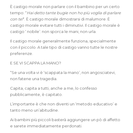
È castigo morale non parlare con il bambino per un certo
tempo: “
Hai detto tante bugie non ho più voglia di parlare
con te!
“. È castigo morale dimostrarsi di malumore. È
castigo morale evitare tutti i diminutivi. Il castigo morale è
castigo ‘ nobile’: non sporca le mani, non urla.
Il castigo morale generalmente funziona, specialmente
con il piccolo. A tale tipo di castigo vanno tutte le nostre
preferenze.
E SE VI SCAPPA LA MANO?
“Se una volta vi è ‘scappata la mano’, non angosciatevi,
non fatene una tragedia.
Capita, capita a tutti, anche a me, lo confesso
pubblicamente, è capitato.
L’importante è che non diventi un ‘metodo educativo’ e
tanto meno un’abitudine.
Ai bambini più piccoli basterà aggiungere un pò di affetto
e sarete immediatamente perdonati.