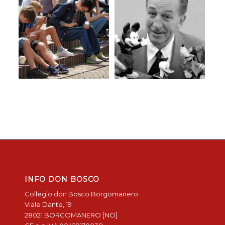
INFO DON BOSCO
Collegio don Bosco Borgomanero
Viale Dante, 19
28021 BORGOMANERO [NO]