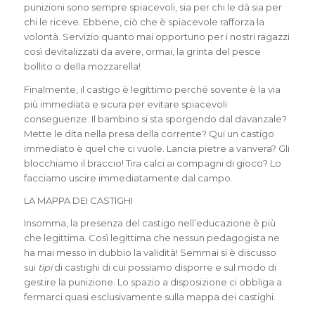
punizioni sono sempre spiacevoli, sia per chi le dà sia per
chi le riceve. Ebbene, ciò che è spiacevole rafforza la
volontà. Servizio quanto mai opportuno per i nostri ragazzi
così devitalizzati da avere, ormai, la grinta del pesce
bollito o della mozzarella!
Finalmente, il castigo è legittimo perché sovente è la via
più immediata e sicura per evitare spiacevoli
conseguenze. Il bambino si sta sporgendo dal davanzale?
Mette le dita nella presa della corrente? Qui un castigo
immediato è quel che ci vuole. Lancia pietre a vanvera? Gli
blocchiamo il braccio! Tira calci ai compagni di gioco? Lo
facciamo uscire immediatamente dal campo.
LA MAPPA DEI CASTIGHI
Insomma, la presenza del castigo nell’educazione è più
che legittima. Così legittima che nessun pedagogista ne
ha mai messo in dubbio la validità! Semmai si è discusso
sui
tipi
di castighi di cui possiamo disporre e sul modo di
gestire la punizione. Lo spazio a disposizione ci obbliga a
fermarci quasi esclusivamente sulla mappa dei castighi.