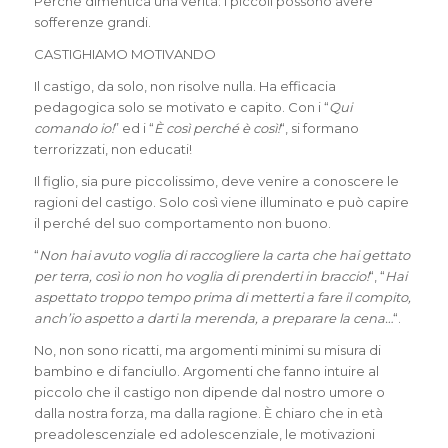
Perché dimentica una verità: i piccoli possono avere
sofferenze grandi.
CASTIGHIAMO MOTIVANDO
Il castigo, da solo, non risolve nulla. Ha efficacia
pedagogica solo se motivato e capito. Con i “
Qui
comando io!
” ed i “
È così perché è così!
“, si formano
terrorizzati, non educati!
Il figlio, sia pure piccolissimo, deve venire a conoscere le
ragioni del castigo. Solo così viene illuminato e può capire
il perché del suo comportamento non buono.
“
Non hai avuto voglia di raccogliere la carta che hai gettato
per terra, così io non ho voglia di prenderti in braccio!
“, “
Hai
aspettato troppo tempo prima di metterti a fare il compito,
anch’io aspetto a darti la merenda, a preparare la cena…
“.
No, non sono ricatti, ma argomenti minimi su misura di
bambino e di fanciullo. Argomenti che fanno intuire al
piccolo che il castigo non dipende dal nostro umore o
dalla nostra forza, ma dalla ragione. È chiaro che in età
preadolescenziale ed adolescenziale, le motivazioni