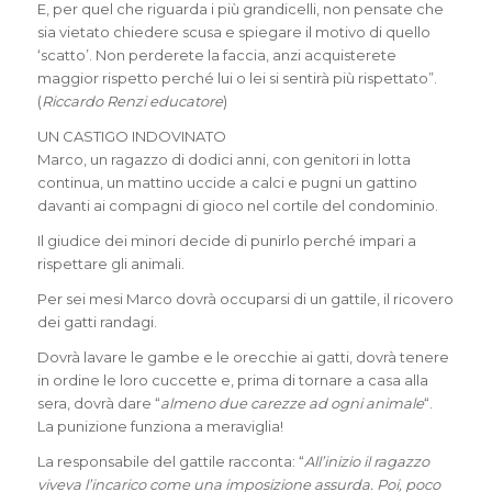
E, per quel che riguarda i più grandicelli, non pensate che
sia vietato chiedere scusa e spiegare il motivo di quello
‘scatto’. Non perderete la faccia, anzi acquisterete
maggior rispetto perché lui o lei si sentirà più rispettato”.
(
Riccardo Renzi educatore
)
UN CASTIGO INDOVINATO
Marco, un ragazzo di dodici anni, con genitori in lotta
continua, un mattino uccide a calci e pugni un gattino
davanti ai compagni di gioco nel cortile del condominio.
Il giudice dei minori decide di punirlo perché impari a
rispettare gli animali.
Per sei mesi Marco dovrà occuparsi di un gattile, il ricovero
dei gatti randagi.
Dovrà lavare le gambe e le orecchie ai gatti, dovrà tenere
in ordine le loro cuccette e, prima di tornare a casa alla
sera, dovrà dare “
almeno due carezze ad ogni animale
“.
La punizione funziona a meraviglia!
La responsabile del gattile racconta: “
All’inizio il ragazzo
viveva l’incarico come una imposizione assurda. Poi, poco