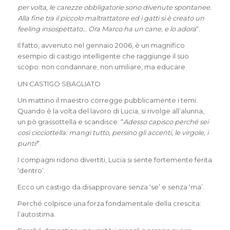
per volta, le carezze obbligatorie sono divenute spontanee.
Alla fine tra il piccolo maltrattatore ed i gatti si è creato un
feeling insospettato… Ora Marco ha un cane, e lo adora
“.
Il fatto, avvenuto nel gennaio 2006, è un magnifico
esempio di castigo intelligente che raggiunge il suo
scopo: non condannare, non umiliare, ma educare.
UN CASTIGO SBAGLIATO
Un mattino il maestro corregge pubblicamente i temi.
Quando è la volta del lavoro di Lucia, si rivolge all’alunna,
un pò grassottella e scandisce: “
Adesso capisco perché sei
così cicciottella: mangi tutto, persino gli accenti, le virgole, i
punti!
“.
I compagni ridono divertiti, Lucia si sente fortemente ferita
‘dentro’.
Ecco un castigo da disapprovare senza ‘se’ e senza ‘ma’.
Perché colpisce una forza fondamentale della crescita:
l’autostima.