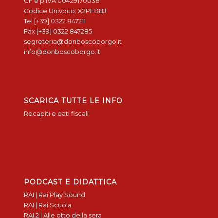
CF e p.IVA 00429170038
Codice Univoco: X2PH38J
Tel [+39] 0322 847211
Fax [+39] 0322 847285
segreteria@donboscoborgo.it
info@donboscoborgo.it
SCARICA TUTTE LE INFO
Recapiti e dati fiscali
PODCAST E DIDATTICA
RAI | Rai Play Sound
RAI | Rai Scuola
RAI 2 | Alle otto della sera