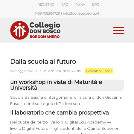
REGISTRO
FAQ
Policy
DPO
[+39] 0322847211 | info@donboscoborgo.it
Dalla scuola al futuro
Giovanni Fasoli
/
/
26 Maggio 2026
in
Dalla scuola
,
NEWS
da
un workshop in vista di Maturità e
Università
Scuola Salesiana di Borgomanero · a cura di don Giovanni
Fasoli · con il sostegno di Paffoni spa
Il laboratorio che cambia prospettiva
Nel cuore del terzo livello di Digital Edu Academy — il
livello Digital Future — gli studenti delle Quinte Superiori