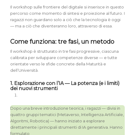
Il workshop sulle frontiere del digitale si inserisce in questo
percorso come momento di sintesi e proiezione al futuro. I
ragazzi non guardano solo a ciò che la tecnologia è oggi
— ma a ciò che diventeranno loro, attraverso di essa.
Come funziona: tre fasi, un metodo
Il workshop è strutturato in tre fasi progressive, ciascuna
calibrata per sviluppare competenze diverse — e tutte
orientate verso le sfide concrete della Maturità e
dell’Università.
1. Esplorazione con l’IA — La potenza (e i limiti)
dei nuovi strumenti
Dopo una breve introduzione teorica, i ragazzi — divisi in
quattro gruppi tematici (Metaverso, Intelligenza Artificiale,
Algoritmi, Robotica) — hanno iniziato a esplorare
direttamente i principali strumenti di IA generativa. Hanno
formulato