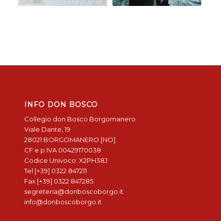
INFO DON BOSCO
Collegio don Bosco Borgomanero
Viale Dante, 19
28021 BORGOMANERO [NO]
CF e p.IVA 00429170038
Codice Univoco: X2PH38J
Tel [+39] 0322 847211
Fax [+39] 0322 847285
segreteria@donboscoborgo.it
info@donboscoborgo.it