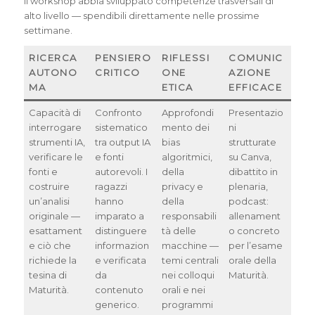
il workshop abbia sviluppato competenze trasversali di
alto livello — spendibili direttamente nelle prossime
settimane.
RICERCA
PENSIERO
RIFLESSI
COMUNIC
AUTONO
CRITICO
ONE
AZIONE
MA
ETICA
EFFICACE
Capacità di
Confronto
Approfondi
Presentazio
interrogare
sistematico
mento dei
ni
strumenti IA,
tra output IA
bias
strutturate
verificare le
e fonti
algoritmici,
su Canva,
fonti e
autorevoli. I
della
dibattito in
costruire
ragazzi
privacy e
plenaria,
un’analisi
hanno
della
podcast:
originale —
imparato a
responsabili
allenament
esattament
distinguere
tà delle
o concreto
e ciò che
informazion
macchine —
per l’esame
richiede la
e verificata
temi centrali
orale della
tesina di
da
nei colloqui
Maturità.
Maturità.
contenuto
orali e nei
generico.
programmi