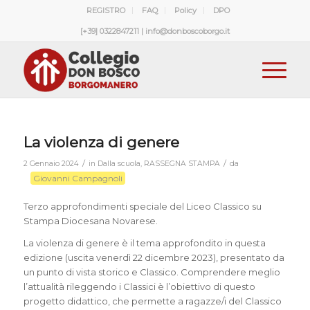
REGISTRO
FAQ
Policy
DPO
[+39] 0322847211 | info@donboscoborgo.it
La violenza di genere
/
/
2 Gennaio 2024
in
Dalla scuola
,
RASSEGNA STAMPA
da
Giovanni Campagnoli
Terzo approfondimenti speciale del Liceo Classico su
Stampa Diocesana Novarese.
La violenza di genere è il tema approfondito in questa
edizione (uscita venerdì 22 dicembre 2023), presentato da
un punto di vista storico e Classico. Comprendere meglio
l’attualità rileggendo i Classici è l’obiettivo di questo
progetto didattico, che permette a ragazze/i del Classico