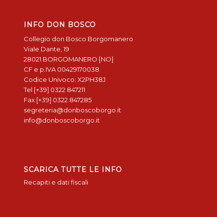
INFO DON BOSCO
Collegio don Bosco Borgomanero
Viale Dante, 19
28021 BORGOMANERO [NO]
CF e p.IVA 00429170038
Codice Univoco: X2PH38J
Tel [+39] 0322 847211
Fax [+39] 0322 847285
segreteria@donboscoborgo.it
info@donboscoborgo.it
SCARICA TUTTE LE INFO
Recapiti e dati fiscali