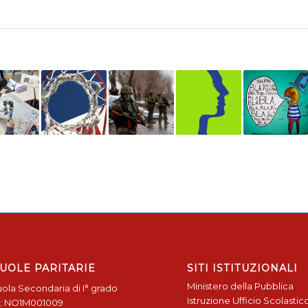
UOLE PARITARIE
SITI ISTITUZIONALI
Ministero della Pubblica
ola Secondaria di I° grado
Istruzione
Ufficio Scolastic
: NO1M001009