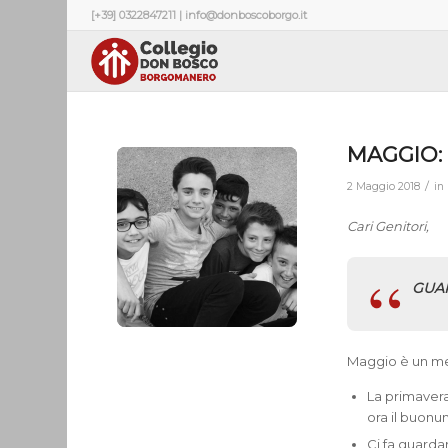
[+39] 0322847211 | info@donboscoborgo.it
MAGGIO: 
/
2 Maggio 2018
in
Cari Genitori,
GUAR
Maggio è un me
La primavera
ora il buonu
Ci fa guardar