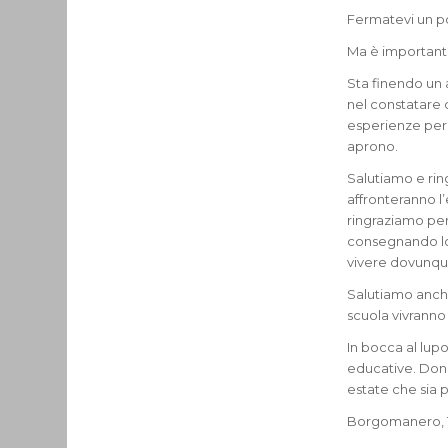
Fermatevi un po
Ma è importan
Sta finendo un 
nel constatare 
esperienze per 
aprono.
Salutiamo e rin
affronteranno l’
ringraziamo per
consegnando loro
vivere dovunque
Salutiamo anche
scuola vivranno 
In bocca al lupo
educative. Don 
estate che sia p
Borgomanero, 