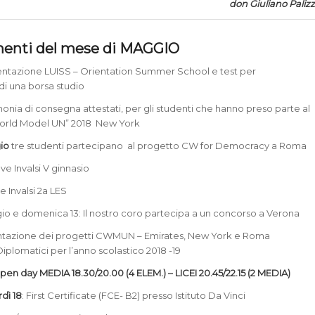
don Giuliano Palizz
enti del mese di MAGGIO
entazione LUISS – Orientation Summer School e test per
di una borsa studio
monia di consegna attestati, per gli studenti che hanno preso parte al
orld Model UN” 2018 New York
gio
tre studenti partecipano al progetto CW for Democracy a Roma
ove Invalsi V ginnasio
e Invalsi 2a LES
io e domenica 13: Il nostro coro partecipa a un concorso a Verona
entazione dei progetti CWMUN – Emirates, New York e Roma
iplomatici per l’anno scolastico 2018 -19
pen day MEDIA 18.30/20.00 (4 ELEM.) – LICEI 20.45/22.15 (2 MEDIA)
dì 18
: First Certificate (FCE- B2) presso Istituto Da Vinci