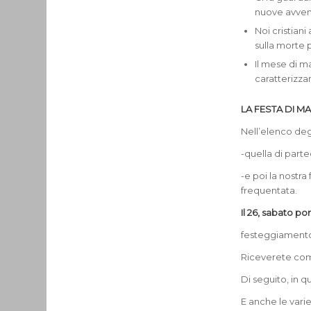
nuove avven
Noi cristiani
sulla morte p
Il mese di m
caratterizza
LA FESTA DI MA
Nell’elenco deg
-quella di part
-e poi la nostr
frequentata.
Il 26, sabato p
festeggiamento 
Riceverete com
Di seguito, in q
E anche le varie