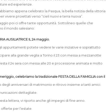
ture ed esperienze.
 abbiamo appena celebrato la Pasqua, la bella notizia della vittoria
er vivere proiettati verso “cieli nuovi e terra nuova”.
aggio poi ci offre tante opportunità. Sottolineo quelle che
no il mondo salesiano:
RIA AUSILIATRICE IL 24 maggio
.
li appuntamenti potete vedere le varie iniziative e soprattutto
ecipare alla grande veglia a Torino il 23 con messa a mezzanotte
a festa il 24 sera con messa alle 20 e processione animata e molto
omeriggio, celebriamo la tradizionale FESTA DELLA FAMIGLIA
con il
degli anniversari di matrimonio e ritrovo insieme a tanti amici.
unicazioni dettagliate.
uesta lettera, vi riporto anche gli impegni di fine anno.
 offerte per l’estate.