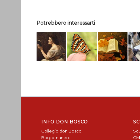
Potrebbero interessarti
INFO DON BOSCO
SC
Collegio don Bosco
Scu
Borgomanero
CM