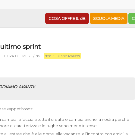
COSA OFFRE IL dB
SCUOLA MEDIA
C
ultimo sprint
don Giuliano Palizzi
/
LETTERA DEL MESE
da
DIAMO AVANTI!
se «appetitoso»:
 cambia la faccia a tutto il creato e cambia anche la nostra perché
more ci caratterizza e le rughe sono meno intense.
e all’estate che è alle porte, alle vacanze, all’incontro con amici, a