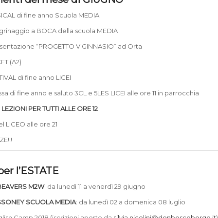
ICAL di fine anno Scuola MEDIA
egrinaggio a BOCA della scuola MEDIA
esentazione “PROGETTO V GINNASIO” ad Orta
KET (A2)
TIVAL di fine anno LICEI
ssa di fine anno e saluto 3CL e 5LES LICEI alle ore 11 in parrocchia
LEZIONI PER TUTTI ALLE ORE 12
el LICEO alle ore 21
E!!!
per l’ESTATE
BEAVERS M2W
: da lunedì 11 a venerdì 29 giugno
SSONEY SCUOLA MEDIA
: da lunedì 02 a domenica 08 luglio
nglish Camp 2018 (iscrizioni aperte da
silvia.nicolini@donboscoborgo.it