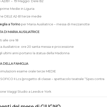
e A2/B1 – 19 Maggio: Dele B2
a prime Medie in Liguria
ame DELE A2-B1 terze medie
eglia a Torino
per Maria Ausiliatrice – messa di mezzanotte
STA DI MARIA AUSILIATRICE
i alle ore 18
ia Ausiliatrice: ore 20 santa messa e processione
egli ultimi anni portano la statua della Madonna
TA DELLA FAMIGLIA
 Simulazioni esame orale terze MEDIE
OFICO II Lcs (progetto di classe – spettacolo teatrale “Spes contra
nione Viaggi Studio a Leeds e York
enti del mese di GIUGNO