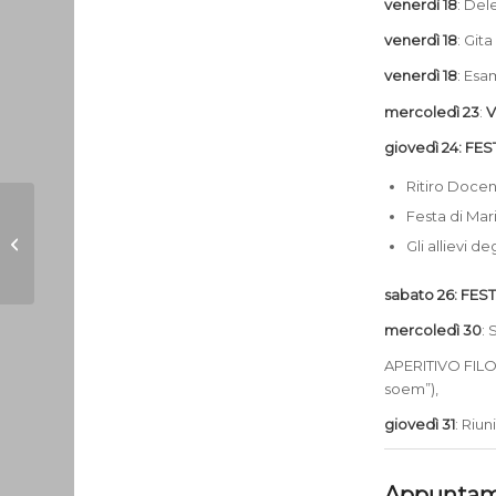
venerdì 18
: Del
venerdì 18
: Git
venerdì 18
: Es
mercoledì 23
:
V
giovedì 24: FE
Ritiro Docent
Festa di Mar
Tra giovani e politica
Gli allievi d
confronto a due volti
sabato 26: FES
mercoledì 30
:
APERITIVO FILOS
soem”),
giovedì 31
: Riu
Appuntam