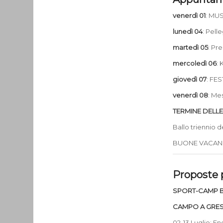
venerdì 01
: MUS
lunedì 04
: Pell
martedì 05
: Pr
mercoledì 06
: 
giovedì 07
: FES
venerdì 08
: Me
TERMINE DELLE 
Ballo triennio d
BUONE VACANZ
Proposte 
SPORT-CAMP 
CAMPO A GRE
02-13 Luglio: E