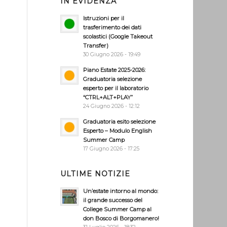
IN EVIDENZA
Istruzioni per il
trasferimento dei dati
scolastici (Google Takeout
Transfer)
30 Giugno 2026 - 19:49
Piano Estate 2025-2026:
Graduatoria selezione
esperto per il laboratorio
“CTRL+ALT+PLAY”
24 Giugno 2026 - 12:12
Graduatoria esito selezione
Esperto – Modulo English
Summer Camp
17 Giugno 2026 - 17:25
ULTIME NOTIZIE
Un’estate intorno al mondo:
il grande successo del
College Summer Camp al
don Bosco di Borgomanero!