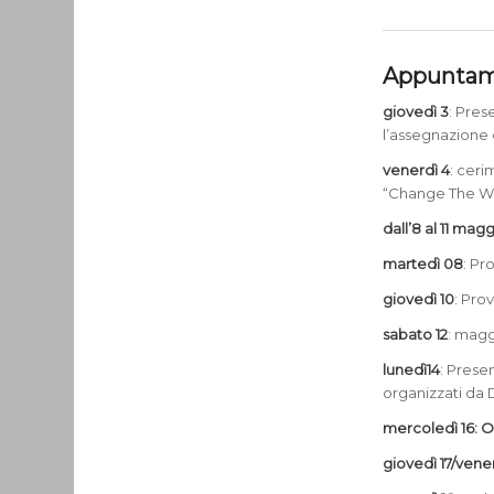
Appuntam
giovedì 3
: Pres
l’assegnazione 
venerdì 4
: ceri
“Change The W
dall’8 al 11 mag
martedì 08
: Pr
giovedì 10
: Prov
sabato 12
: magg
lunedì14
: Pres
organizzati da D
mercoledì 16: O
giovedì 17/vener