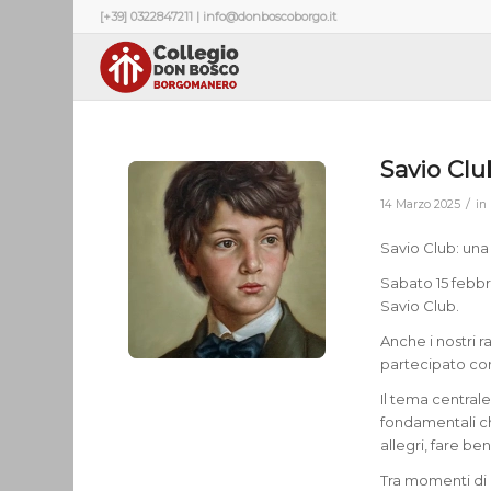
[+39] 0322847211 | info@donboscoborgo.it
Savio Clu
/
14 Marzo 2025
in
Savio Club: una
Sabato 15 febbra
Savio Club.
Anche i nostri
partecipato co
Il tema centrale
fondamentali c
allegri, fare be
Tra momenti di r