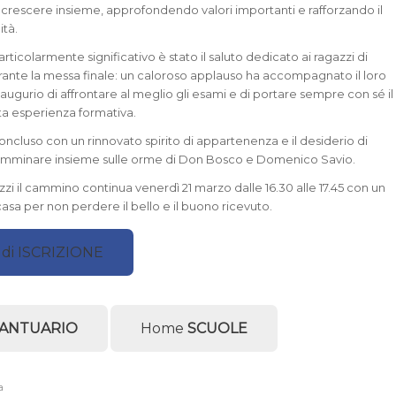
i crescere insieme, approfondendo valori importanti e rafforzando il
ità.
icolarmente significativo è stato il saluto dedicato ai ragazzi di
ante la messa finale: un caloroso applauso ha accompagnato il loro
augurio di affrontare al meglio gli esami e di portare sempre con sé il
ta esperienza formativa.
concluso con un rinnovato spirito di appartenenza e il desiderio di
amminare insieme sulle orme di Don Bosco e Domenico Savio.
gazzi il cammino continua venerdì 21 marzo dalle 16.30 alle 17.45 con un
casa per non perdere il bello e il buono ricevuto.
di ISCRIZIONE
ANTUARIO
Home
SCUOLE
a