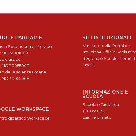
UOLE PARITARIE
SITI ISTITUZIONALI
Ministero della Pubblica
ola Secondaria di I° grado
Istruzione
Ufficio Scolastic
: NO1M001009
Regionale
Scuole Piemon
eo classico
Invalsi
: NOPC05500E
eo delle scienze umane
: NOPC05500E
INFORMAZIONE E
SCUOLA
Scuola e Didattica
OOGLE WORKSPACE
Tuttoscuola
Esame di stato
tro didattico Workspace