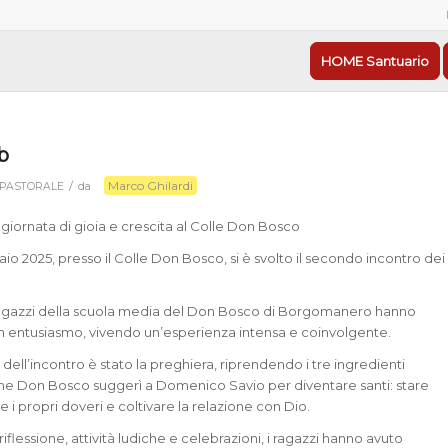
HOME Santuario
b
Marco Ghilardi
/
PASTORALE
da
 giornata di gioia e crescita al Colle Don Bosco
io 2025, presso il Colle Don Bosco, si è svolto il secondo incontro dei
 ragazzi della scuola media del Don Bosco di Borgomanero hanno
n entusiasmo, vivendo un’esperienza intensa e coinvolgente.
 dell’incontro è stato la preghiera, riprendendo i tre ingredienti
he Don Bosco suggerì a Domenico Savio per diventare santi: stare
ne i propri doveri e coltivare la relazione con Dio.
iflessione, attività ludiche e celebrazioni, i ragazzi hanno avuto