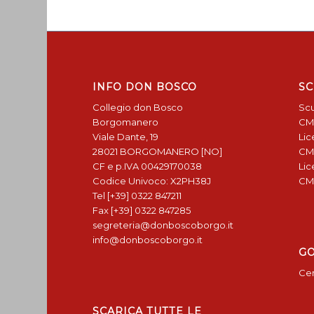
INFO DON BOSCO
SC
Collegio don Bosco
Scu
Borgomanero
CM
Viale Dante, 19
Lic
28021 BORGOMANERO [NO]
CM
CF e p.IVA 00429170038
Lic
Codice Univoco: X2PH38J
CM
Tel [+39] 0322 847211
Fax [+39] 0322 847285
segreteria@donboscoborgo.it
info@donboscoborgo.it
G
Cen
SCARICA TUTTE LE