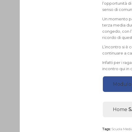
l’opportunità d
senso di comun
Un momento part
terza media dur
congedo, con l’
ricordo di ques
L’incontro si è 
continuare a c
Infatti per i ra
incontro qui in 
Modulo 
Home
S
Tags:
Scuola Medi