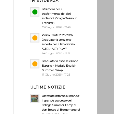
IN EVIDENZA
Istruzioni per il
trasferimento dei dati
scolastici (Google Takeout
Transfer)
30 Giugno 2026 - 19:49
Piano Estate 2025-2026:
Graduatoria selezione
esperto per il laboratorio
“CTRL+ALT+PLAY”
24 Giugno 2026 - 12:12
Graduatoria esito selezione
Esperto – Modulo English
Summer Camp
17 Giugno 2026 - 17:25
ULTIME NOTIZIE
Un’estate intorno al mondo:
il grande successo del
College Summer Camp al
don Bosco di Borgomanero!