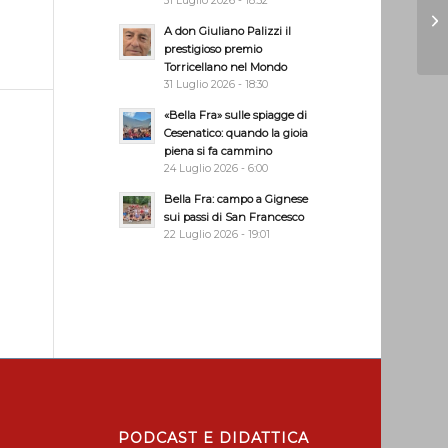
31 Luglio 2026 - 18:32
A don Giuliano Palizzi il
prestigioso premio
Torricellano nel Mondo
31 Luglio 2026 - 18:30
«Bella Fra» sulle spiagge di
Cesenatico: quando la gioia
piena si fa cammino
24 Luglio 2026 - 6:00
Bella Fra: campo a Gignese
sui passi di San Francesco
22 Luglio 2026 - 19:01
PODCAST E DIDATTICA