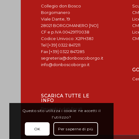
Collegio don Bosco
Scu
Borgomanero
CM
Viale Dante, 19
Lic
28021 BORGOMANERO [NO]
CM
CF e p.IVA 00429170038
Lic
Codice Univoco: X2PH38J
CM
Tel [+39] 0322 847211
Fax [+39] 0322 847285
segreteria@donboscoborgo.it
info@donboscoborgo.it
G
Cen
SCARICA TUTTE LE
INFO
Recapiti e dati fiscali
Questo sito utilizza i cookie: ne accetti il
l'utilizzo?
OK
Per saperne di più