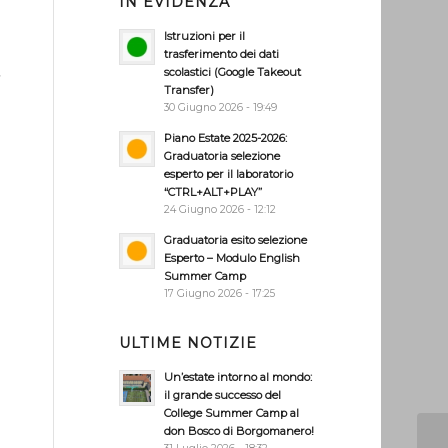
IN EVIDENZA
Istruzioni per il
trasferimento dei dati
,
scolastici (Google Takeout
Transfer)
30 Giugno 2026 - 19:49
Piano Estate 2025-2026:
Graduatoria selezione
esperto per il laboratorio
“CTRL+ALT+PLAY”
24 Giugno 2026 - 12:12
Graduatoria esito selezione
Esperto – Modulo English
Summer Camp
17 Giugno 2026 - 17:25
ULTIME NOTIZIE
Un’estate intorno al mondo:
il grande successo del
College Summer Camp al
don Bosco di Borgomanero!