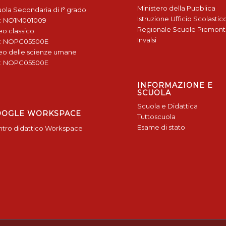
Ministero della Pubblica
ola Secondaria di I° grado
Istruzione
Ufficio Scolastic
: NO1M001009
Regionale
Scuole Piemon
eo classico
Invalsi
: NOPC05500E
eo delle scienze umane
: NOPC05500E
INFORMAZIONE E
SCUOLA
Scuola e Didattica
OOGLE WORKSPACE
Tuttoscuola
Esame di stato
tro didattico Workspace