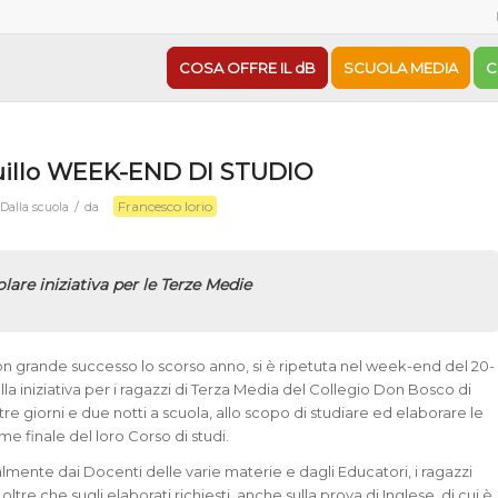
COSA OFFRE IL dB
SCUOLA MEDIA
C
uillo WEEK-END DI STUDIO
Francesco Iorio
/
n
Dalla scuola
da
lare iniziativa per le Terze Medie
n grande successo lo scorso anno, si è ripetuta nel week-end del 20-
lla iniziativa per i ragazzi di Terza Media del Collegio Don Bosco di
e giorni e due notti a scuola, allo scopo di studiare ed elaborare le
me finale del loro Corso di studi.
lmente dai Docenti delle varie materie e dagli Educatori, i ragazzi
oltre che sugli elaborati richiesti, anche sulla prova di Inglese, di cui è