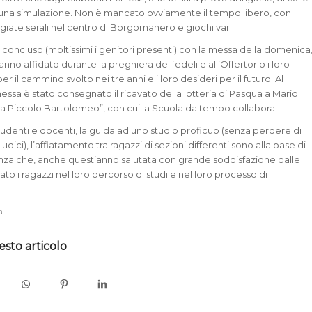
 una simulazione. Non è mancato ovviamente il tempo libero, con
giate serali nel centro di Borgomanero e giochi vari.
è concluso (moltissimi i genitori presenti) con la messa della domenica
 hanno affidato durante la preghiera dei fedeli e all’Offertorio i loro
er il cammino svolto nei tre anni e i loro desideri per il futuro. Al
essa è stato consegnato il ricavato della lotteria di Pasqua a Mario
sa Piccolo Bartolomeo”, con cui la Scuola da tempo collabora.
studenti e docenti, la guida ad uno studio proficuo (senza perdere di
ludici), l’affiatamento tra ragazzi di sezioni differenti sono alla base di
nza che, anche quest’anno salutata con grande soddisfazione dalle
tato i ragazzi nel loro percorso di studi e nel loro processo di
a
esto articolo