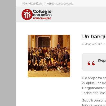
[+39] 0322847211 | info@donboscoborgo.it
Un tranq
/
4 Maggio 2018
i
Singo
Già proposta co
22 aprile una be
Borgomanero: tr
Tesine per l’esa
Seguiti persona
hanno lavorato, 