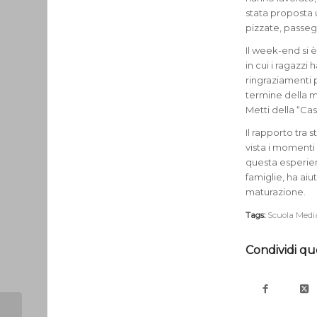
stata proposta
pizzate, passeg
Il week-end si 
in cui i ragazzi
ringraziamenti p
termine della m
Metti della “Ca
Il rapporto tra 
vista i momenti 
questa esperie
famiglie, ha aiu
maturazione.
Tags:
Scuola Medi
Condividi qu