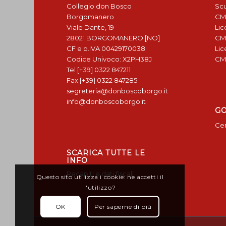
Collegio don Bosco
Scu
Borgomanero
CM
Viale Dante, 19
Lic
28021 BORGOMANERO [NO]
CM
CF e p.IVA 00429170038
Lic
Codice Univoco: X2PH38J
CM
Tel [+39] 0322 847211
Fax [+39] 0322 847285
segreteria@donboscoborgo.it
info@donboscoborgo.it
G
Cen
SCARICA TUTTE LE
INFO
Recapiti e dati fiscali
Questo sito utilizza i cookie: ne accetti il
l'utilizzo?
OK
Per saperne di più