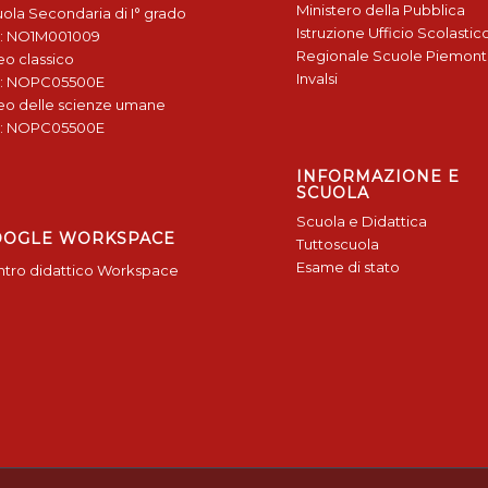
Ministero della Pubblica
ola Secondaria di I° grado
Istruzione
Ufficio Scolastic
: NO1M001009
Regionale
Scuole Piemon
eo classico
Invalsi
: NOPC05500E
eo delle scienze umane
: NOPC05500E
INFORMAZIONE E
SCUOLA
Scuola e Didattica
OOGLE WORKSPACE
Tuttoscuola
Esame di stato
tro didattico Workspace