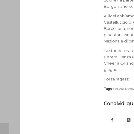
D, che ha parte
Borgomanero.
Al licei abbiam
Castelluccio di
Barcellona; non 
giocatori annat
Nazionale di ca
La studentessa I
Centro Danza Pi
Cheer a Orlando
giugno.
Forza ragazzi!
Tags:
Scuola Medi
Condividi qu