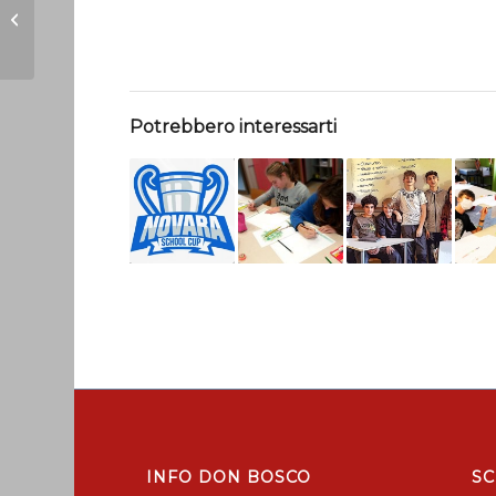
Giubileo: apre la
Porta Santa
Potrebbero interessarti
INFO DON BOSCO
SC