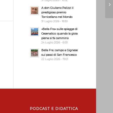
31 Luglio 2026 - 18:32
A don Giuliano Palizzi il
prestigioso premio
Torricellano nel Mondo
31 Luglio 2026 - 18:30
«Bella Fra» sulle spiagge di
Cesenatico: quando la gioia
piena si fa cammino
24 Luglio 2026 - 6:00
Bella Fra: campo a Gignese
sui passi di San Francesco
22 Luglio 2026 - 19:01
PODCAST E DIDATTICA