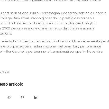
cipato ai mondiali di ginnastica acrobatica con FUNtastic Gym di
o i cestisti in azione: Giulio Costamagna, Leonardo Bottino e Gabriele
 College Basketball stanno giocando un prestigioso torneo a
solo, Giulio e Leonardo sono stati convocati tra i venti migliori
a 2009 per una sessione di allenamento da cui si seleziona la
tegoria.
rene Agliaudi, frequentante il secondo anno di liceo e tesserata per il
nerolo, partecipa ai raduni nazionali del team Italy performance
 in florida, che la porteranno ai campionati europei in Slovenia a
a
,
Sport
esto articolo