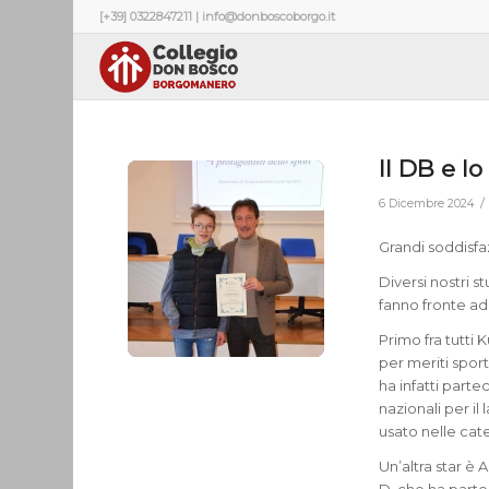
[+39] 0322847211 | info@donboscoborgo.it
Il DB e lo
/
6 Dicembre 2024
Grandi soddisfaz
Diversi nostri 
fanno fronte ad 
Primo fra tutti
per meriti spor
ha infatti parte
nazionali per il
usato nelle cate
Un’altra star è 