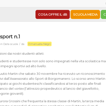
COSA OFFRE IL dB
SCUOLA MEDIA
C
 sport n.1
Emanuela Negri
/
in
Dalla scuola
da
ioni dai nostri studenti-atleti.
studenti e studentesse non solo sono impegnati nella vita scolastica ma
impegni sportivi ad alto livello.
 Kuutio Martin che sabato 30 novembre ha ricevuto un riconoscimento
tivi dall’Assessorato allo Sport di Borgomanero. Lo scorso anno Martin
cipato ai giochi studenteschi classificandosi al terzo posto alle finali
 lancio del
vortex
(l’attrezzo propedeutico al lancio del giavellotto,
gorie giovanili).
Aurora Grossini che frequenta la stessa classe di Martin, la terza media