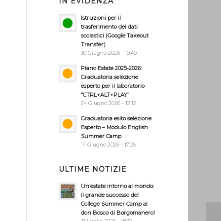
IN EVIDENZA
Istruzioni per il
trasferimento dei dati
scolastici (Google Takeout
Transfer)
30 Giugno 2026 - 19:49
Piano Estate 2025-2026:
Graduatoria selezione
esperto per il laboratorio
“CTRL+ALT+PLAY”
24 Giugno 2026 - 12:12
Graduatoria esito selezione
Esperto – Modulo English
Summer Camp
17 Giugno 2026 - 17:25
ULTIME NOTIZIE
Un’estate intorno al mondo:
il grande successo del
College Summer Camp al
don Bosco di Borgomanero!