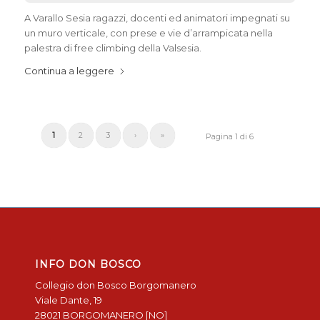
A Varallo Sesia ragazzi, docenti ed animatori impegnati su
un muro verticale, con prese e vie d’arrampicata nella
palestra di free climbing della Valsesia.
Continua a leggere
1
2
3
›
»
Pagina 1 di 6
INFO DON BOSCO
Collegio don Bosco Borgomanero
Viale Dante, 19
28021 BORGOMANERO [NO]