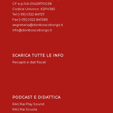
CF e p.IVA 00429170038
Codice Univoco: X2PH38J
Tel [+39] 0322 847211
Fax [+39] 0322 847285
segreteria@donboscoborgo.it
info@donboscoborgo.it
SCARICA TUTTE LE INFO
Recapiti e dati fiscali
PODCAST E DIDATTICA
RAI | Rai Play Sound
RAI | Rai Scuola