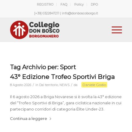
REGISTRO
FAQ
Policy
DPO
[+39] 0322847211 | info@donboscoborgo.it
Tag Archivio per:
Sport
43° Edizione Trofeo Sportivi Briga
Daniele Godio
/
/
8 Agosto 2026
in
Dal territorio
,
NEWS
da
Il 6 agosto 2026 a Briga Novarese si è svolta la 43° edizione
del “Trofeo Sportivi di Briga”, gara ciclistica nazionale in cui
partecipano corridori di categoria Élite Under-23.
Continua a leggere