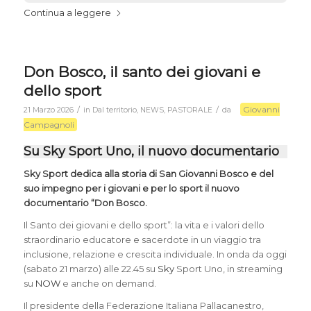
Continua a leggere
Don Bosco, il santo dei giovani e
dello sport
Giovanni
/
/
21 Marzo 2026
in
Dal territorio
,
NEWS
,
PASTORALE
da
Campagnoli
Su Sky Sport Uno, il nuovo documentario
Sky Sport dedica alla storia di San Giovanni Bosco e del
suo impegno per i giovani e per lo sport il nuovo
documentario “Don Bosco.
Il Santo dei giovani e dello sport”: la vita e i valori dello
straordinario educatore e sacerdote in un viaggio tra
inclusione, relazione e crescita individuale. In onda da oggi
(sabato 21 marzo) alle 22.45 su
Sky
Sport Uno, in streaming
su
NOW
e anche on demand.
Il presidente della Federazione Italiana Pallacanestro,