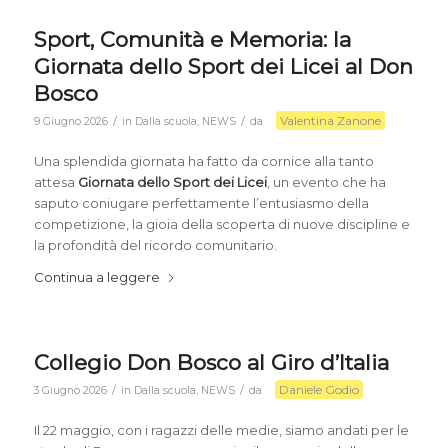
Sport, Comunità e Memoria: la
Giornata dello Sport dei Licei al Don
Bosco
Valentina Zanone
/
/
9 Giugno 2026
in
Dalla scuola
,
NEWS
da
Una splendida giornata ha fatto da cornice alla tanto
attesa
Giornata dello Sport dei Licei
, un evento che ha
saputo coniugare perfettamente l’entusiasmo della
competizione, la gioia della scoperta di nuove discipline e
la profondità del ricordo comunitario.
Continua a leggere
Collegio Don Bosco al Giro d’Italia
Daniele Godio
/
/
3 Giugno 2026
in
Dalla scuola
,
NEWS
da
Il 22 maggio, con i ragazzi delle medie, siamo andati per le