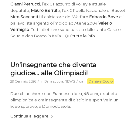
Gianni Petrucci
, l’ex CT azzurro di volley e attuale
deputato,
Mauro Berrut
o, l’ex CT della Nazionale di Basket
Meo Sacchetti
, il calciatore del Watford
Edoardo Bove
e il
pallavolista argento olimpico ad Atene 2004
Valerio
Vermiglio
. Tutti atleti che sono passati dalle tante Case e
Scuole don Bosco in Italia…
Qui tutte le info
.
Un’insegnante che diventa
giudice… alle Olimpiadi!
Daniele Godio
/
/
29 Gennaio 2026
in
Dalla scuola
,
NEWS
da
Due chiacchiere con Francesca Iossi, 48 anni, ex atleta
olimpionica e ora insegnante di discipline sportive in un
liceo sportivo, a Domodossola.
Continua a leggere