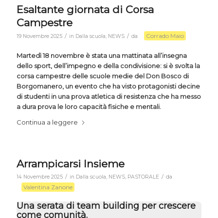
Esaltante giornata di Corsa
Campestre
Corrado Maio
/
/
19 Novembre 2025
in
Dalla scuola
,
NEWS
da
Martedì 18 novembre è stata una mattinata all’insegna
dello sport, dell’impegno e della condivisione: si è svolta la
corsa campestre delle scuole medie del Don Bosco di
Borgomanero, un evento che ha visto protagonisti decine
di studenti in una prova atletica di resistenza che ha messo
a dura prova le loro capacità fisiche e mentali.
Continua a leggere
Arrampicarsi Insieme
/
/
14 Novembre 2025
in
Dalla scuola
,
NEWS
,
PASTORALE
da
Valentina Zanone
Una serata di team building per crescere
come comunità.