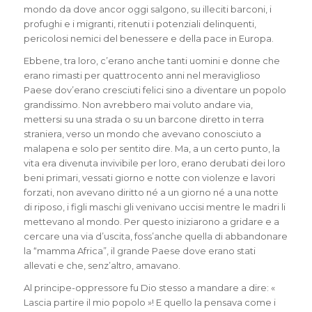
mondo da dove ancor oggi salgono, su illeciti barconi, i
profughi e i migranti, ritenuti i potenziali delinquenti,
pericolosi nemici del benessere e della pace in Europa.
Ebbene, tra loro, c’erano anche tanti uomini e donne che
erano rimasti per quattrocento anni nel meraviglioso
Paese dov’erano cresciuti felici sino a diventare un popolo
grandissimo. Non avrebbero mai voluto andare via,
mettersi su una strada o su un barcone diretto in terra
straniera, verso un mondo che avevano conosciuto a
malapena e solo per sentito dire. Ma, a un certo punto, la
vita era divenuta invivibile per loro, erano derubati dei loro
beni primari, vessati giorno e notte con violenze e lavori
forzati, non avevano diritto né a un giorno né a una notte
di riposo, i figli maschi gli venivano uccisi mentre le madri li
mettevano al mondo. Per questo iniziarono a gridare e a
cercare una via d’uscita, foss’anche quella di abbandonare
la “mamma Africa”, il grande Paese dove erano stati
allevati e che, senz’altro, amavano.
Al principe-oppressore fu Dio stesso a mandare a dire: «
Lascia partire il mio popolo »! E quello la pensava come i