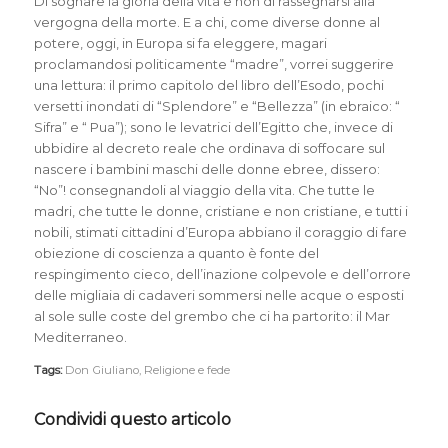
Di sognare la gloria della vita e non di rassegnarsi alla
vergogna della morte. E a chi, come diverse donne al
potere, oggi, in Europa si fa eleggere, magari
proclamandosi politicamente “madre”, vorrei suggerire
una lettura: il primo capitolo del libro dell’Esodo, pochi
versetti inondati di “Splendore” e “Bellezza” (in ebraico: “
Sifra” e “ Pua”); sono le levatrici dell’Egitto che, invece di
ubbidire al decreto reale che ordinava di soffocare sul
nascere i bambini maschi delle donne ebree, dissero:
“No”! consegnandoli al viaggio della vita. Che tutte le
madri, che tutte le donne, cristiane e non cristiane, e tutti i
nobili, stimati cittadini d’Europa abbiano il coraggio di fare
obiezione di coscienza a quanto è fonte del
respingimento cieco, dell’inazione colpevole e dell’orrore
delle migliaia di cadaveri sommersi nelle acque o esposti
al sole sulle coste del grembo che ci ha partorito: il Mar
Mediterraneo.
Tags:
Don Giuliano
,
Religione e fede
Condividi questo articolo