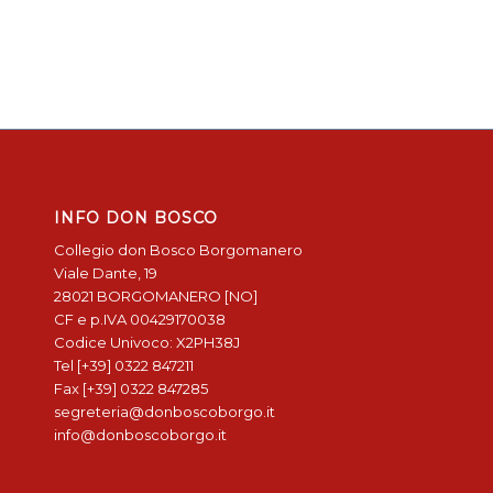
INFO DON BOSCO
Collegio don Bosco Borgomanero
Viale Dante, 19
28021 BORGOMANERO [NO]
CF e p.IVA 00429170038
Codice Univoco: X2PH38J
Tel [+39] 0322 847211
Fax [+39] 0322 847285
segreteria@donboscoborgo.it
info@donboscoborgo.it