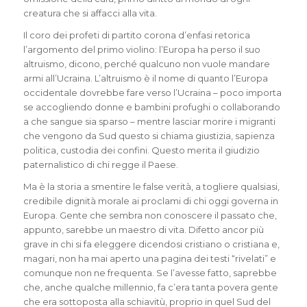
creatura che si affacci alla vita.
Il coro dei profeti di partito corona d’enfasi retorica
l’argomento del primo violino: l’Europa ha perso il suo
altruismo, dicono, perché qualcuno non vuole mandare
armi all’Ucraina. L’altruismo è il nome di quanto l’Europa
occidentale dovrebbe fare verso l’Ucraina – poco importa
se accogliendo donne e bambini profughi o collaborando
a che sangue sia sparso – mentre lasciar morire i migranti
che vengono da Sud questo si chiama giustizia, sapienza
politica, custodia dei confini. Questo merita il giudizio
paternalistico di chi regge il Paese.
Ma è la storia a smentire le false verità, a togliere qualsiasi,
credibile dignità morale ai proclami di chi oggi governa in
Europa. Gente che sembra non conoscere il passato che,
appunto, sarebbe un maestro di vita. Difetto ancor più
grave in chi si fa eleggere dicendosi cristiano o cristiana e,
magari, non ha mai aperto una pagina dei testi “rivelati” e
comunque non ne frequenta. Se l’avesse fatto, saprebbe
che, anche qualche millennio, fa c’era tanta povera gente
che era sottoposta alla schiavitù, proprio in quel Sud del