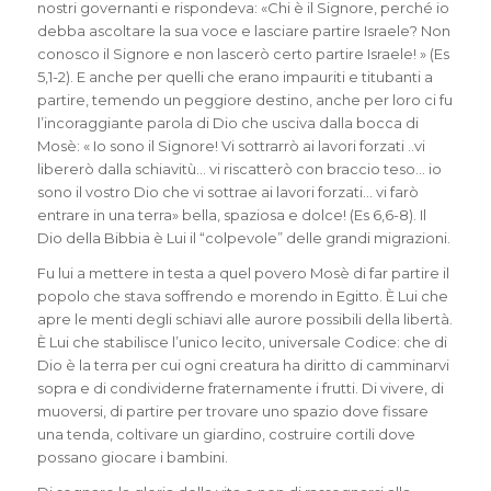
nostri governanti e rispondeva: «Chi è il Signore, perché io
debba ascoltare la sua voce e lasciare partire Israele? Non
conosco il Signore e non lascerò certo partire Israele! » (Es
5,1-2). E anche per quelli che erano impauriti e titubanti a
partire, temendo un peggiore destino, anche per loro ci fu
l’incoraggiante parola di Dio che usciva dalla bocca di
Mosè: « Io sono il Signore! Vi sottrarrò ai lavori forzati ..vi
libererò dalla schiavitù… vi riscatterò con braccio teso… io
sono il vostro Dio che vi sottrae ai lavori forzati… vi farò
entrare in una terra» bella, spaziosa e dolce! (Es 6,6-8). Il
Dio della Bibbia è Lui il “colpevole” delle grandi migrazioni.
Fu lui a mettere in testa a quel povero Mosè di far partire il
popolo che stava soffrendo e morendo in Egitto. È Lui che
apre le menti degli schiavi alle aurore possibili della libertà.
È Lui che stabilisce l’unico lecito, universale Codice: che di
Dio è la terra per cui ogni creatura ha diritto di camminarvi
sopra e di condividerne fraternamente i frutti. Di vivere, di
muoversi, di partire per trovare uno spazio dove fissare
una tenda, coltivare un giardino, costruire cortili dove
possano giocare i bambini.