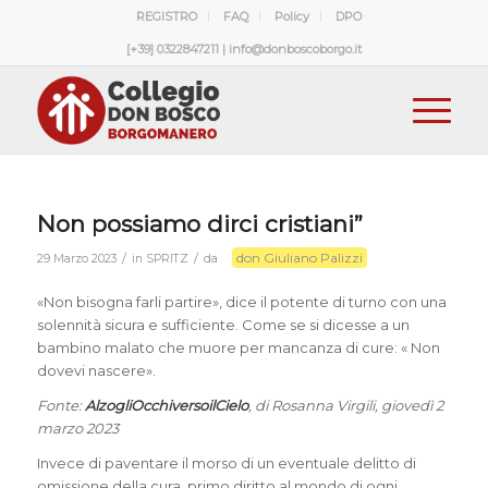
REGISTRO
FAQ
Policy
DPO
[+39] 0322847211 | info@donboscoborgo.it
Non possiamo dirci cristiani”
don Giuliano Palizzi
/
/
29 Marzo 2023
in
SPRITZ
da
«Non bisogna farli partire», dice il potente di turno con una
solennità sicura e sufficiente. Come se si dicesse a un
bambino malato che muore per mancanza di cure: « Non
dovevi nascere».
Fonte:
AlzogliOcchiversoilCielo
, di Rosanna Virgili, giovedì 2
marzo 2023
Invece di paventare il morso di un eventuale delitto di
omissione della cura, primo diritto al mondo di ogni