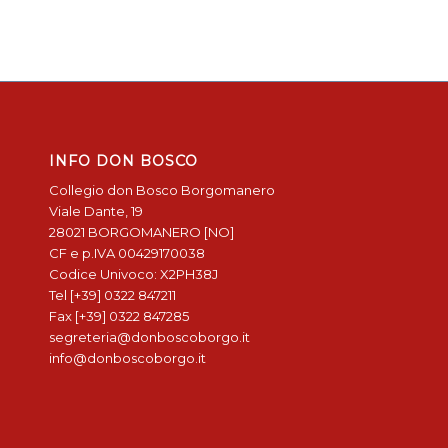
INFO DON BOSCO
Collegio don Bosco Borgomanero
Viale Dante, 19
28021 BORGOMANERO [NO]
CF e p.IVA 00429170038
Codice Univoco: X2PH38J
Tel [+39] 0322 847211
Fax [+39] 0322 847285
segreteria@donboscoborgo.it
info@donboscoborgo.it