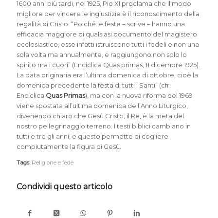
1600 anni più tardi, nel 1925, Pio XI proclama che il modo
migliore per vincere le ingiustizie è il riconoscimento della
regalità di Cristo. “Poiché le feste – scrive – hanno una
efficacia maggiore di qualsiasi documento del magistero
ecclesiastico, esse infatti istruiscono tutti i fedeli e non una
sola volta ma annualmente, e raggiungono non solo lo
spirito ma i cuori” (Enciclica Quas primas, 11 dicembre 1925).
La data originaria era l’ultima domenica di ottobre, cioè la
domenica precedente la festa di tutti i Santi” (cfr.
Enciclica
Quas Primas
), ma con la nuova riforma del 1969
viene spostata all’ultima domenica dell’Anno Liturgico,
divenendo chiaro che Gesù Cristo, il Re, è la meta del
nostro pellegrinaggio terreno. I testi biblici cambiano in
tutti e tre gli anni, e questo permette di cogliere
compiutamente la figura di Gesù.
Tags:
Religione e fede
Condividi questo articolo