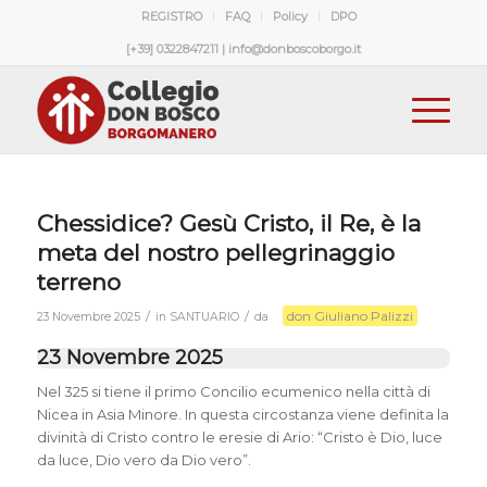
REGISTRO
FAQ
Policy
DPO
[+39] 0322847211 | info@donboscoborgo.it
Chessidice? Gesù Cristo, il Re, è la
meta del nostro pellegrinaggio
terreno
don Giuliano Palizzi
/
/
23 Novembre 2025
in
SANTUARIO
da
23 Novembre 2025
Nel 325 si tiene il primo Concilio ecumenico nella città di
Nicea in Asia Minore. In questa circostanza viene definita la
divinità di Cristo contro le eresie di Ario: “Cristo è Dio, luce
da luce, Dio vero da Dio vero”.