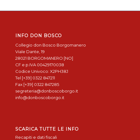
INFO DON BOSCO
Collegio don Bosco Borgomanero
Viale Dante, 19
28021 BORGOMANERO [NO]
CF e p.IVA 00429170038
Codice Univoco: X2PH38J
Tel [+39] 0322 847211
Fax [+39] 0322 847285
segreteria@donboscoborgo.it
info@donboscoborgo.it
SCARICA TUTTE LE INFO
Recapiti e dati fiscali