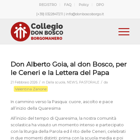
REGISTRO
FAQ
Policy
DPO
[+39] 0322847211 | info@donboscoborgo.it
Don Alberto Goia, al don Bosco, per
le Ceneri e la Lettera del Papa
/
/
21 Febbraio 2026
in
Dalla scuola
,
NEWS
,
PASTORALE
da
Valentina Zanone
In cammino verso la Pasqua: cuore, ascolto e pace
all’inizio della Quaresima
All’inizio del tempo di Quaresima, la nostra comunità
scolastica ha vissuto un momento intenso e partecipato
con la liturgia della Parola ed il rito delle Ceneri, celebrati
in due momenti distinti: prima con la scuola media e poi