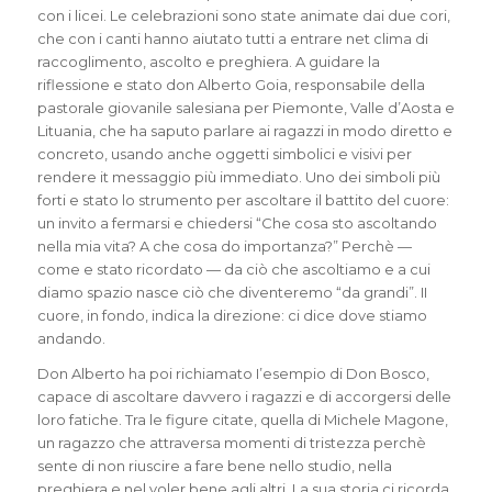
con i licei. Le celebrazioni sono state animate dai due cori,
che con i canti hanno aiutato tutti a entrare net clima di
raccoglimento, ascolto e preghiera. A guidare la
riflessione e stato don Alberto Goia, responsabile della
pastorale giovanile salesiana per Piemonte, Valle d’Aosta e
Lituania, che ha saputo parlare ai ragazzi in modo diretto e
concreto, usando anche oggetti simbolici e visivi per
rendere it messaggio più immediato. Uno dei simboli più
forti e stato lo strumento per ascoltare il battito del cuore:
un invito a fermarsi e chiedersi “Che cosa sto ascoltando
nella mia vita? A che cosa do importanza?” Perchè —
come e stato ricordato — da ciò che ascoltiamo e a cui
diamo spazio nasce ciò che diventeremo “da grandi”. II
cuore, in fondo, indica la direzione: ci dice dove stiamo
andando.
Don Alberto ha poi richiamato I’esempio di Don Bosco,
capace di ascoltare davvero i ragazzi e di accorgersi delle
loro fatiche. Tra le figure citate, quella di Michele Magone,
un ragazzo che attraversa momenti di tristezza perchè
sente di non riuscire a fare bene nello studio, nella
preghiera e nel voler bene agli altri. La sua storia ci ricorda