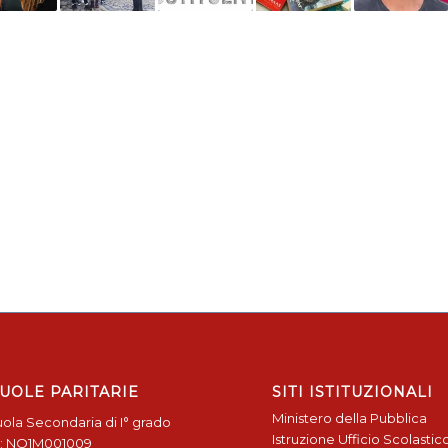
UOLE PARITARIE
SITI ISTITUZIONALI
Ministero della Pubblica
ola Secondaria di I° grado
Istruzione
Ufficio Scolastic
: NO1M001009