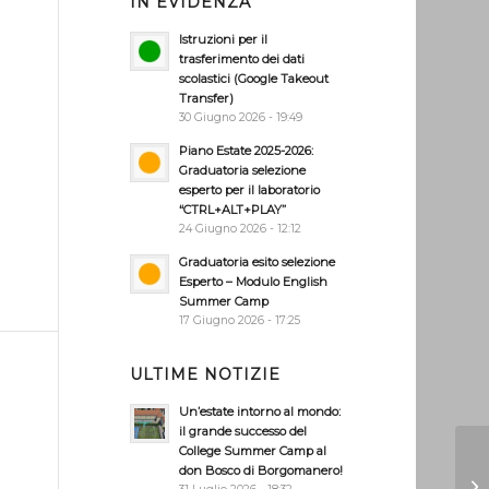
IN EVIDENZA
Istruzioni per il
trasferimento dei dati
scolastici (Google Takeout
Transfer)
30 Giugno 2026 - 19:49
Piano Estate 2025-2026:
Graduatoria selezione
esperto per il laboratorio
“CTRL+ALT+PLAY”
24 Giugno 2026 - 12:12
Graduatoria esito selezione
Esperto – Modulo English
Summer Camp
17 Giugno 2026 - 17:25
ULTIME NOTIZIE
Un’estate intorno al mondo:
il grande successo del
College Summer Camp al
Un
don Bosco di Borgomanero!
ra