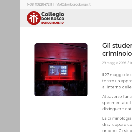
[+39] 0322847211 | info@donboscoborgo.it
Gli stude
criminolo
/
29 Maggio 2026
Il 27 maggio le
teatro un appro
all’interno dell
Attraverso l’anal
sperimentato il
distinguere dati
La criminologia
di sviluppare c
gruppo. Gli st