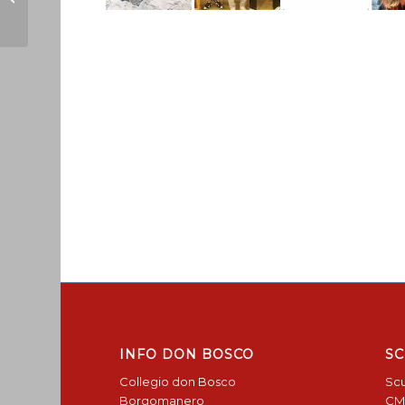
Bosco
INFO DON BOSCO
SC
Collegio don Bosco
Scu
Borgomanero
CM