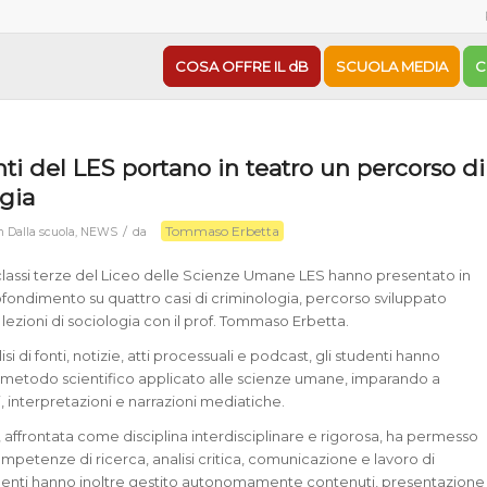
COSA OFFRE IL dB
SCUOLA MEDIA
C
nti del LES portano in teatro un percorso di
gia
Tommaso Erbetta
/
in
Dalla scuola
,
NEWS
da
 classi terze del Liceo delle Scienze Umane LES hanno presentato in
fondimento su quattro casi di criminologia, percorso sviluppato
e lezioni di sociologia con il prof. Tommaso Erbetta.
isi di fonti, notizie, atti processuali e podcast, gli studenti hanno
 metodo scientifico applicato alle scienze umane, imparando a
, interpretazioni e narrazioni mediatiche.
, affrontata come disciplina interdisciplinare e rigorosa, ha permesso
ompetenze di ricerca, analisi critica, comunicazione e lavoro di
udenti hanno inoltre gestito autonomamente contenuti, presentazione