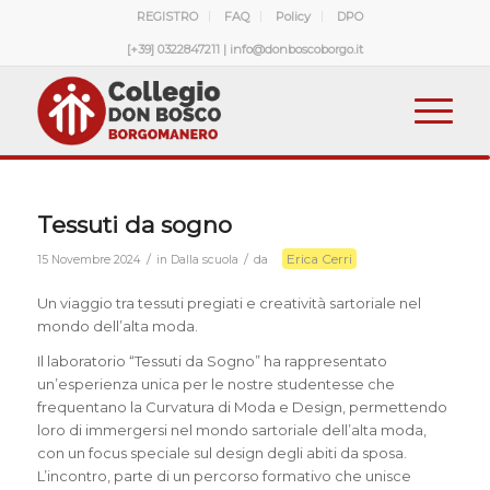
REGISTRO
FAQ
Policy
DPO
[+39] 0322847211 | info@donboscoborgo.it
Tessuti da sogno
Erica Cerri
/
/
15 Novembre 2024
in
Dalla scuola
da
Un viaggio tra tessuti pregiati e creatività sartoriale nel
mondo dell’alta moda.
Il laboratorio “Tessuti da Sogno” ha rappresentato
un’esperienza unica per le nostre studentesse che
frequentano la Curvatura di Moda e Design, permettendo
loro di immergersi nel mondo sartoriale dell’alta moda,
con un focus speciale sul design degli abiti da sposa.
L’incontro, parte di un percorso formativo che unisce