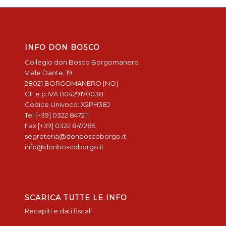
INFO DON BOSCO
Collegio don Bosco Borgomanero
Viale Dante, 19
28021 BORGOMANERO [NO]
CF e p.IVA 00429170038
Codice Univoco: X2PH38J
Tel [+39] 0322 847211
Fax [+39] 0322 847285
segreteria@donboscoborgo.it
info@donboscoborgo.it
SCARICA TUTTE LE INFO
Recapiti e dati fiscali