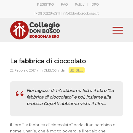
REGISTRO
FAQ
Policy
DPO
[+39] 0322847211 | info@donboscoborgo.it
La fabbrica di cioccolato
dB Blog
/
/
22 Febbraio 2017
in
DbBLOG
da
Noi ragazzi di 1°A abbiamo letto il libro “La
fabbrica di cioccolato” e poi, insieme alla
prof.ssa Copetti abbiamo visto il film…
Il libro “La fabbrica di cioccolato” parla di un bambino di
nome Charlie, che è molto povero, e il regalo che