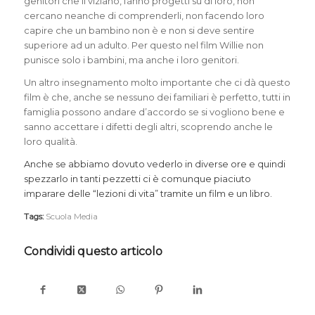
genitori che li viziano, fanno progetti su di loro, non
cercano neanche di comprenderli, non facendo loro
capire che un bambino non è e non si deve sentire
superiore ad un adulto. Per questo nel film Willie non
punisce solo i bambini, ma anche i loro genitori.
Un altro insegnamento molto importante che ci dà questo
film è che, anche se nessuno dei familiari è perfetto, tutti in
famiglia possono andare d’accordo se si vogliono bene e
sanno accettare i difetti degli altri, scoprendo anche le
loro qualità.
Anche se abbiamo dovuto vederlo in diverse ore e quindi
spezzarlo in tanti pezzetti ci è comunque piaciuto
imparare delle “lezioni di vita” tramite un film e un libro.
Tags:
Scuola Media
Condividi questo articolo