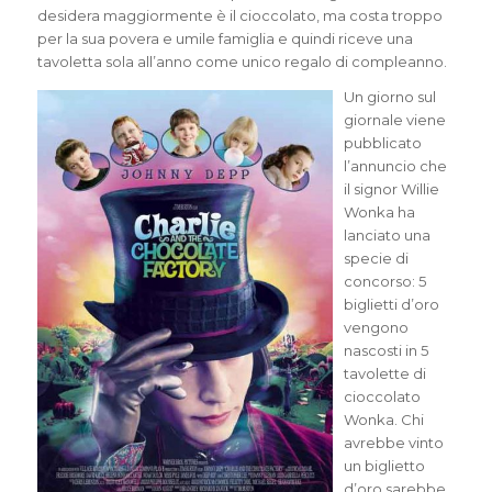
desidera maggiormente è il cioccolato, ma costa troppo
per la sua povera e umile famiglia e quindi riceve una
tavoletta sola all’anno come unico regalo di compleanno.
Un giorno sul
giornale viene
pubblicato
l’annuncio che
il signor Willie
Wonka ha
lanciato una
specie di
concorso: 5
biglietti d’oro
vengono
nascosti in 5
tavolette di
cioccolato
Wonka. Chi
avrebbe vinto
un biglietto
d’oro sarebbe