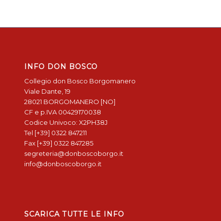
INFO DON BOSCO
Collegio don Bosco Borgomanero
Viale Dante, 19
28021 BORGOMANERO [NO]
CF e p.IVA 00429170038
Codice Univoco: X2PH38J
Tel [+39] 0322 847211
Fax [+39] 0322 847285
segreteria@donboscoborgo.it
info@donboscoborgo.it
SCARICA TUTTE LE INFO