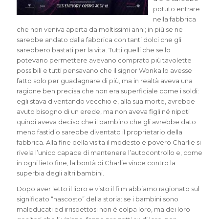
potuto entrare
nella fabbrica
che non veniva aperta da moltissimi anni; in più se ne
sarebbe andato dalla fabbrica con tanti dolci che gli
sarebbero bastati per la vita. Tutti quelli che se lo
potevano permettere avevano comprato più tavolette
possibili e tutti pensavano che il signor Wonka lo avesse
fatto solo per guadagnare di più, ma in realtà aveva una
ragione ben precisa che non era superficiale come i soldi:
egli stava diventando vecchio e, alla sua morte, avrebbe
avuto bisogno di un erede, ma non aveva figli né nipoti
quindi aveva deciso che il bambino che gli avrebbe dato
meno fastidio sarebbe diventato il proprietario della
fabbrica. Alla fine della visita il modesto e povero Charlie si
rivela l’unico capace di mantenere l’autocontrollo e, come
in ogni lieto fine, la bontà di Charlie vince contro la
superbia degli altri bambini.
Dopo aver letto il libro e visto il film abbiamo ragionato sul
significato “nascosto” della storia: se i bambini sono
maleducati ed irrispettosi non è colpa loro, ma dei loro