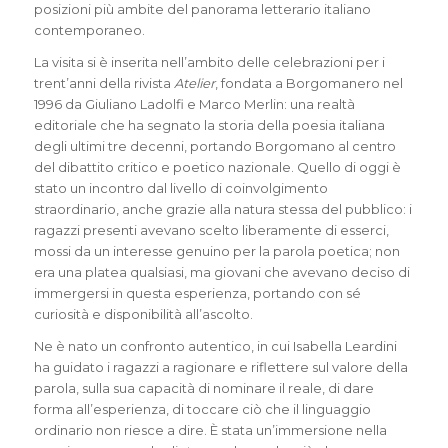
posizioni più ambite del panorama letterario italiano
contemporaneo.
La visita si è inserita nell’ambito delle celebrazioni per i
trent’anni della rivista
Atelier
, fondata a Borgomanero nel
1996 da Giuliano Ladolfi e Marco Merlin: una realtà
editoriale che ha segnato la storia della poesia italiana
degli ultimi tre decenni, portando Borgomano al centro
del dibattito critico e poetico nazionale. Quello di oggi è
stato un incontro dal livello di coinvolgimento
straordinario, anche grazie alla natura stessa del pubblico: i
ragazzi presenti avevano scelto liberamente di esserci,
mossi da un interesse genuino per la parola poetica; non
era una platea qualsiasi, ma giovani che avevano deciso di
immergersi in questa esperienza, portando con sé
curiosità e disponibilità all’ascolto.
Ne è nato un confronto autentico, in cui Isabella Leardini
ha guidato i ragazzi a ragionare e riflettere sul valore della
parola, sulla sua capacità di nominare il reale, di dare
forma all’esperienza, di toccare ciò che il linguaggio
ordinario non riesce a dire. È stata un’immersione nella