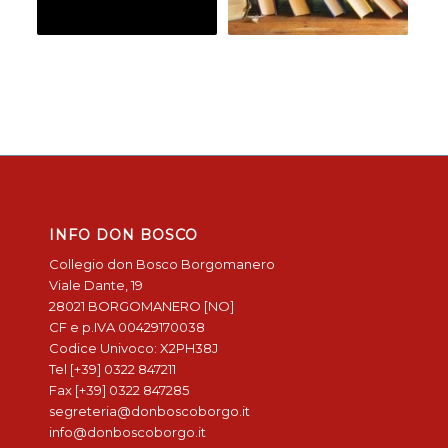
INFO DON BOSCO
Collegio don Bosco Borgomanero
Viale Dante, 19
28021 BORGOMANERO [NO]
CF e p.IVA 00429170038
Codice Univoco: X2PH38J
Tel [+39] 0322 847211
Fax [+39] 0322 847285
segreteria@donboscoborgo.it
info@donboscoborgo.it