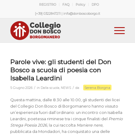
REGISTRO
FAQ
Policy
DPO
[+39] 0322847211 | info@donboscoborgo.it
Parole vive: gli studenti del Don
Bosco a scuola di poesia con
Isabella Leardini
Serena Borgna
/
/
5 Giugno 2026
in
Dalla scuola
,
NEWS
da
Questa mattina, dalle 8.30 alle 10.00, gli studenti dei licei
del Collegio Don Bosco di Borgomanero hanno vissuto
un’esperienza fuori dall’ordinario: un incontro con Isabella
Leardini, poetessa riminese tra i cinque finalisti del
Premio
Strega Poesia 2026,
la cui raccolta
Maniere nere,
pubblicata da Mondadori, ha conquistato una delle