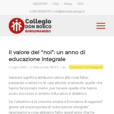
REGISTRO
FAQ
Policy
DPO
[+39] 0322847211 | info@donboscoborgo.it
Il valore del “noi”: un anno di
educazione integrale
Giovanni Campagnoli
/
/
5 Luglio 2026
in
Dalla scuola
,
NEWS
da
Valutare significa attribuire valore alle cose fatte,
passando a setaccio le vaie attività, scartando quelle che
hanno funzionato meno, per tenere quelle che hanno
avuto successo in ambito educativo e didattico.
Se l’obiettivo è la crescita umana e formativa di ragazze/i
grazie ad una proposta di “educazione integrale”,
ripensiamo a cosa abbiamo fatto quest’anno che ha