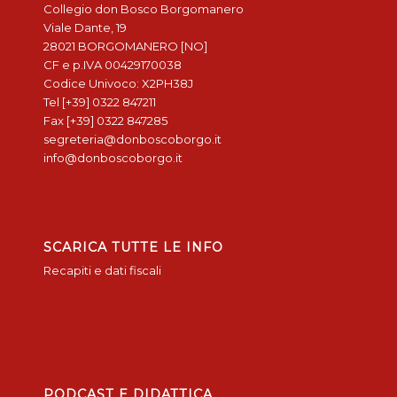
Collegio don Bosco Borgomanero
Viale Dante, 19
28021 BORGOMANERO [NO]
CF e p.IVA 00429170038
Codice Univoco: X2PH38J
Tel [+39] 0322 847211
Fax [+39] 0322 847285
segreteria@donboscoborgo.it
info@donboscoborgo.it
SCARICA TUTTE LE INFO
Recapiti e dati fiscali
PODCAST E DIDATTICA