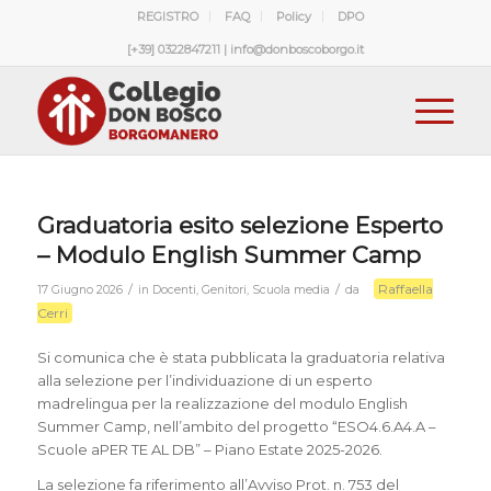
REGISTRO
FAQ
Policy
DPO
[+39] 0322847211 | info@donboscoborgo.it
Graduatoria esito selezione Esperto
– Modulo English Summer Camp
Raffaella
/
/
17 Giugno 2026
in
Docenti
,
Genitori
,
Scuola media
da
Cerri
Si comunica che è stata pubblicata la graduatoria relativa
alla selezione per l’individuazione di un esperto
madrelingua per la realizzazione del modulo English
Summer Camp, nell’ambito del progetto “ESO4.6.A4.A –
Scuole aPER TE AL DB” – Piano Estate 2025-2026.
La selezione fa riferimento all’Avviso Prot. n. 753 del