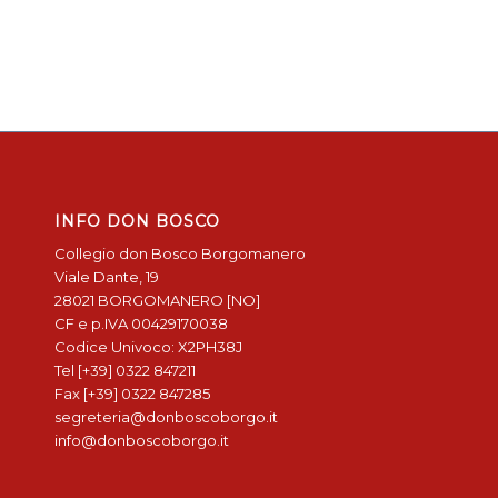
INFO DON BOSCO
Collegio don Bosco Borgomanero
Viale Dante, 19
28021 BORGOMANERO [NO]
CF e p.IVA 00429170038
Codice Univoco: X2PH38J
Tel [+39] 0322 847211
Fax [+39] 0322 847285
segreteria@donboscoborgo.it
info@donboscoborgo.it