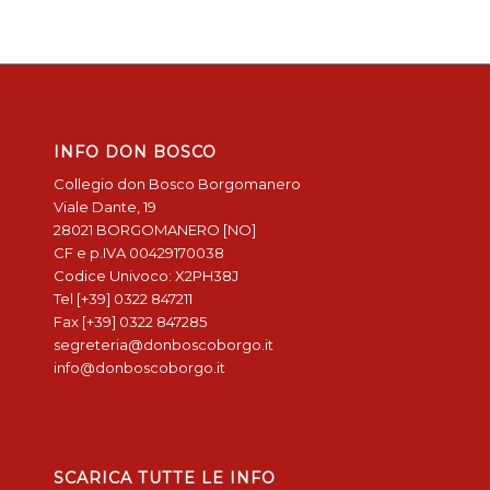
INFO DON BOSCO
Collegio don Bosco Borgomanero
Viale Dante, 19
28021 BORGOMANERO [NO]
CF e p.IVA 00429170038
Codice Univoco: X2PH38J
Tel [+39] 0322 847211
Fax [+39] 0322 847285
segreteria@donboscoborgo.it
info@donboscoborgo.it
SCARICA TUTTE LE INFO