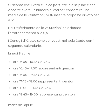
Si ricorda che il voto è unico per tutte le discipline e che
occorre avere un numero di voti per consentire una
media delle valutazioni; NON inserire proposte di voto pari
a 5,5.
Nel trasferimento delle valutazioni, selezionare
l’arrotondamento allo 0,5.
I Consigli di Classe sono convocati nell’aula Dante con il
seguente calendario:
lunedì 8 aprile
ore 16.05 – 16.45 CdC 3C
ore 16.45 – 17.00 rappresentanti genitori
ore 16.00 – 17.45 CdC 2A
ore 17.45 – 18.00 rappresentanti genitori
ore 18.00 – 18.45 CdC 3A
ore 18.45 – 19.00 rappresentanti genitori
martedì 9 aprile