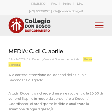
REGISTRO
FAQ
Policy
DPO
[+39] 0322847211 | info@donboscoborgo.it
MEDIA: C. di C. aprile
Paola
/
/
5 Aprile 2024
in
Docenti
,
Genitori
,
Scuola media
da
Zanetta
Alla cortese attenzione dei docenti della Scuola
Secondaria di I grado.
A tutti i Docenti si richiede di inserire i voti entro le 20.00 di
venerdì 5 aprile in modo da consentire ai Docenti
Coordinatori di predisporre le slide e analizzare la
situazione di ogni ragazzo/a.