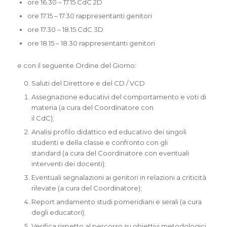
ore 16.30 – 17.15 CdC 2D
ore 17.15 – 17.30 rappresentanti genitori
ore 17.30 – 18.15 CdC 3D
ore 18.15 – 18.30 rappresentanti genitori
e con il seguente Ordine del Giorno:
Saluti del Direttore e del CD / VCD
Assegnazione educativi del comportamento e voti di
materia (a cura del Coordinatore con
il CdC);
Analisi profilo didattico ed educativo dei singoli
studenti e della classe e confronto con gli
standard (a cura del Coordinatore con eventuali
interventi dei docenti);
Eventuali segnalazioni ai genitori in relazioni a criticità
rilevate (a cura del Coordinatore);
Report andamento studi pomeridiani e serali (a cura
degli educatori);
Verifica rispetto al percorso su obiettivi metodologici,