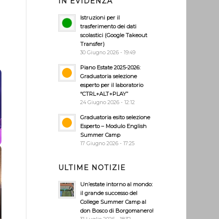
IN EVIDENZA
Istruzioni per il
trasferimento dei dati
scolastici (Google Takeout
Transfer)
30 Giugno 2026 - 19:49
Piano Estate 2025-2026:
Graduatoria selezione
esperto per il laboratorio
“CTRL+ALT+PLAY”
24 Giugno 2026 - 12:12
Graduatoria esito selezione
Esperto – Modulo English
Summer Camp
17 Giugno 2026 - 17:25
ULTIME NOTIZIE
Un’estate intorno al mondo:
il grande successo del
College Summer Camp al
don Bosco di Borgomanero!