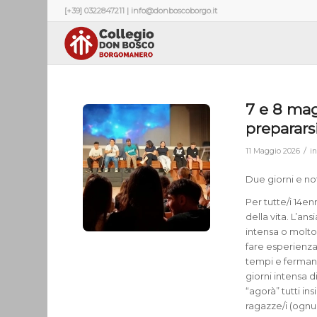
[+39] 0322847211 | info@donboscoborgo.it
7 e 8 mag
preparars
/
11 Maggio 2026
i
Due giorni e no
Per tutte/i 14e
della vita. L’ans
intensa o molto 
fare esperienza
tempi e fermando
giorni intensa 
“agorà” tutti in
ragazze/i (ognu