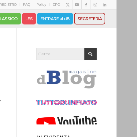
REGISTRO
FAQ
Policy
DPO
LASSICO
LES
ENTRARE al dB
SEGRETERIA
e
e