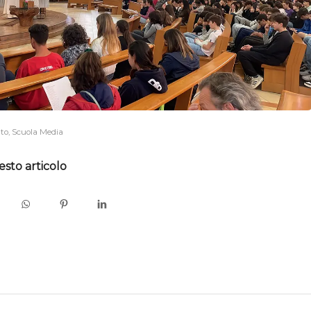
ato
,
Scuola Media
esto articolo