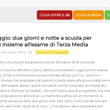
COSA OFFRE IL dB
SCUOLA MEDIA
C
gio: due giorni e notte a scuola per
i insieme all’esame di Terza Media
Giovanni Campagnoli
/
n
Dalla scuola
,
NEWS
da
tte a scuola per prepararsi insieme all’esame di Terza Media
nni, l’esame dell’ultimo anno della scuola media è oggi il primo esame
ia, la fatica, la tensione è proporzionata all’età, per cui – per loro –
intensa. Per prepararsi all’esame (in particolare alla prova orale) serv
 dell’esame stesso, quindi simularne anche l’intensità, accelerando i
si a riflettere sui risultati. I docenti hanno quindi progettato una du
di preparazione alle prove. La mattinata partiva da un momento di
sieme sul senso della due giorni. Non sarà certo il voto ad identificare
no vale molto di più di un voto…), ma ognuno deve prepararsi per