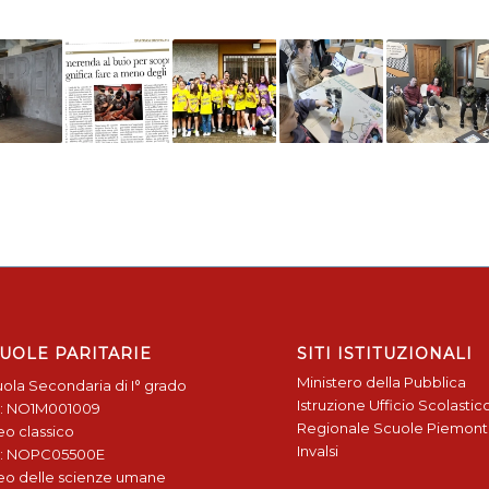
UOLE PARITARIE
SITI ISTITUZIONALI
Ministero della Pubblica
ola Secondaria di I° grado
Istruzione
Ufficio Scolastic
: NO1M001009
Regionale
Scuole Piemon
eo classico
Invalsi
: NOPC05500E
eo delle scienze umane