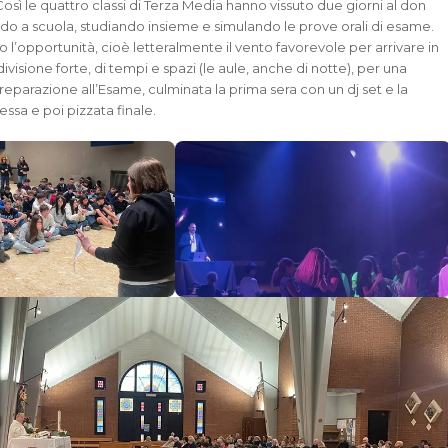
Così le quattro classi di Terza Media hanno vissuto due giorni al don
 a scuola, studiando insieme e simulando le prove orali di esame.
o l’opportunità, cioè letteralmente il vento favorevole per arrivare in
visione forte, di tempi e spazi (le aule, anche di notte), per una
reparazione all’Esame, culminata la prima sera con un dj set e la
sa e poi pizzata finale.