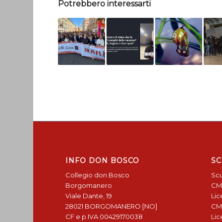
Potrebbero interessarti
INFO DON BOSCO
SC
Collegio don Bosco
Scu
Borgomanero
CM
Viale Dante, 19
Lic
28021 BORGOMANERO [NO]
CM
CF e p.IVA 00429170038
Lic