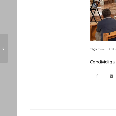
Camminata del
Primo Maggio
Tags:
Esami di St
Collegio Don Bosco
Condividi qu