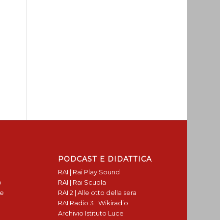
PODCAST E DIDATTICA
RAI | Rai Play Sound
o
RAI | Rai Scuola
te
RAI 2 | Alle otto della sera
RAI Radio 3 | Wikiradio
Archivio Istituto Luce