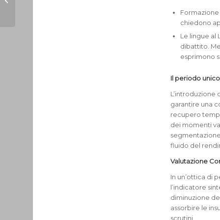
l’omaggio al Prof.
Formazione S
Ugo Campagnoli
chiedono app
Le lingue al 
dibattito. Me
esprimono sod
Il periodo unic
L’introduzione 
garantire una c
recupero tempest
dei momenti val
segmentazione v
fluido del rend
Valutazione Co
In un’ottica di
l’indicatore sin
diminuzione del
assorbire le ins
scrutini.