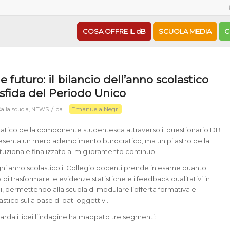
COSA OFFRE IL dB
SCUOLA MEDIA
C
 e futuro: il bilancio dell’anno scolastico
 sfida del Periodo Unico
Emanuela Negri
/
alla scuola
,
NEWS
da
matico della componente studentesca attraverso il questionario DB
esenta un mero adempimento burocratico, ma un pilastro della
tuzionale finalizzato al miglioramento continuo.
gni anno scolastico il Collegio docenti prende in esame quanto
i trasformare le evidenze statistiche e i feedback qualitativi in
ci, permettendo alla scuola di modulare l’offerta formativa e
stico sulla base di dati oggettivi.
arda i licei l’indagine ha mappato tre segmenti: