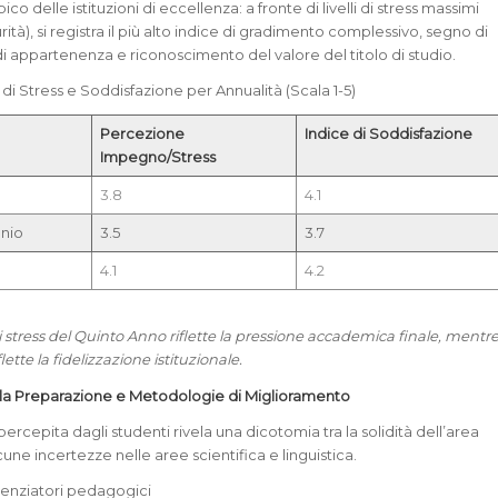
co delle istituzioni di eccellenza: a fronte di livelli di stress massimi
urità), si registra il più alto indice di gradimento complessivo, segno di
di appartenenza e riconoscimento del valore del titolo di studio.
e di Stress e Soddisfazione per Annualità (Scala 1-5)
Percezione
Indice di Soddisfazione
Impegno/Stress
3.8
4.1
nio
3.5
3.7
4.1
4.2
i stress del Quinto Anno riflette la pressione accademica finale, mentr
lette la fidelizzazione istituzionale.
lla Preparazione e Metodologie di Miglioramento
percepita dagli studenti rivela una dicotomia tra la solidità dell’area
une incertezze nelle aree scientifica e linguistica.
erenziatori pedagogici