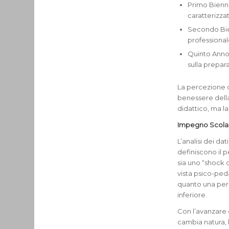
Primo Bienni
caratterizzat
Secondo Bien
professional
Quinto Anno:
sulla prepar
La percezione 
benessere della
didattico, ma la
Impegno Scolas
L’analisi dei da
definiscono il 
sia uno “shock d
vista psico-pe
quanto una per
inferiore.
Con l’avanzare 
cambia natura, 