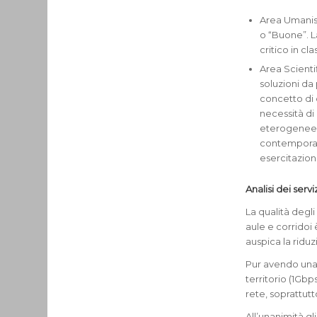
Area Umanisti
o “Buone”. L
critico in cla
Area Scienti
soluzioni da
concetto di c
necessità di 
eterogenee i
contemporan
esercitazion
Analisi dei serv
La qualità degli
aule e corridoi è
auspica la ridu
Pur avendo una 
territorio (1Gbp
rete, soprattut
All’unanimità g