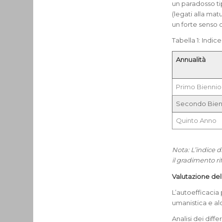
un paradosso tipi
(legati alla mat
un forte senso 
Tabella 1: Indic
Annualità
Primo Biennio
Secondo Bien
Quinto Anno
Nota: L’indice d
il gradimento rif
Valutazione de
L’autoefficacia 
umanistica e alc
Analisi dei diff