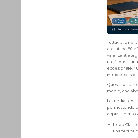
Tuttavia, è nel L
crollati da 60 
valenza strateg
unità, pari a un
eccezionale, ri
insuccesso scol
Questa dinamica 
medie, che abbi
La media scolas
permettendo di
appiattimento v
Liceo Classic
una tenuta de