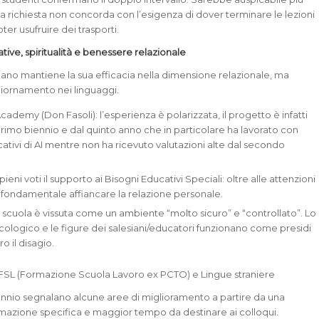
 richiesta non concorda con l’esigenza di dover terminare le lezioni
oter usufruire dei trasporti.
ive, spiritualità e benessere relazionale
siano mantiene la sua efficacia nella dimensione relazionale, ma
iornamento nei linguaggi.
cademy (Don Fasoli): l’esperienza è polarizzata, il progetto è infatti
primo biennio e dal quinto anno che in particolare ha lavorato con
icativi di AI mentre non ha ricevuto valutazioni alte dal secondo
eni voti il supporto ai Bisogni Educativi Speciali: oltre alle attenzioni
 fondamentale affiancare la relazione personale.
a scuola è vissuta come un ambiente “molto sicuro” e “controllato”. Lo
icologico e le figure dei salesiani/educatori funzionano come presidi
ro il disagio.
 FSL (Formazione Scuola Lavoro ex PCTO) e Lingue straniere
riennio segnalano alcune aree di miglioramento a partire da una
mazione specifica e maggior tempo da destinare ai colloqui.