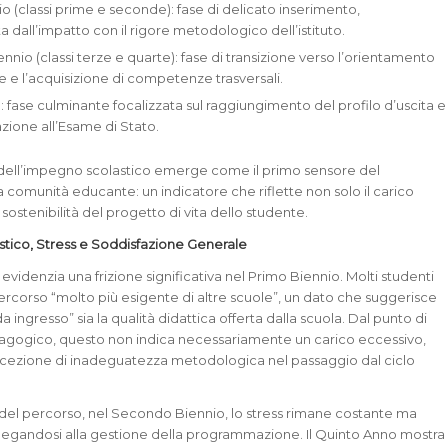
o (classi prime e seconde): fase di delicato inserimento,
a dall’impatto con il rigore metodologico dell’istituto.
nio (classi terze e quarte): fase di transizione verso l’orientamento
e e l’acquisizione di competenze trasversali.
 fase culminante focalizzata sul raggiungimento del profilo d’uscita e
azione all’Esame di Stato.
dell’impegno scolastico emerge come il primo sensore del
 comunità educante: un indicatore che riflette non solo il carico
 sostenibilità del progetto di vita dello studente.
tico, Stress e Soddisfazione Generale
ti evidenzia una frizione significativa nel Primo Biennio. Molti studenti
percorso “molto più esigente di altre scuole”, un dato che suggerisce
a ingresso” sia la qualità didattica offerta dalla scuola. Dal punto di
dagogico, questo non indica necessariamente un carico eccessivo,
cezione di inadeguatezza metodologica nel passaggio dal ciclo
del percorso, nel Secondo Biennio, lo stress rimane costante ma
legandosi alla gestione della programmazione. Il Quinto Anno mostra