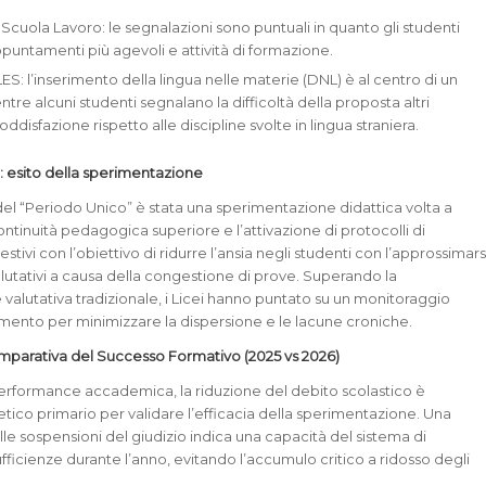
cuola Lavoro: le segnalazioni sono puntuali in quanto gli studenti
untamenti più agevoli e attività di formazione.
LES: l’inserimento della lingua nelle materie (DNL) è al centro di un
ntre alcuni studenti segnalano la difficoltà della proposta altri
disfazione rispetto alle discipline svolte in lingua straniera.
o: esito della sperimentazione
del “Periodo Unico” è stata una sperimentazione didattica volta a
ontinuità pedagogica superiore e l’attivazione di protocolli di
ivi con l’obiettivo di ridurre l’ansia negli studenti con l’approssimars
utativi a causa della congestione di prove. Superando la
alutativa tradizionale, i Licei hanno puntato su un monitoraggio
imento per minimizzare la dispersione e le lacune croniche.
mparativa del Successo Formativo (2025 vs 2026)
 performance accademica, la riduzione del debito scolastico è
tetico primario per validare l’efficacia della sperimentazione. Una
le sospensioni del giudizio indica una capacità del sistema di
ufficienze durante l’anno, evitando l’accumulo critico a ridosso degli