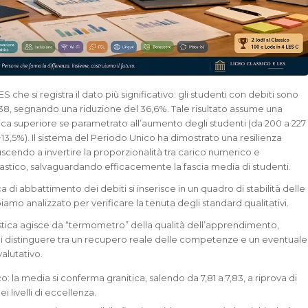
ES che si registra il dato più significativo: gli studenti con debiti sono
a 38, segnando una riduzione del 36,6%. Tale risultato assume una
ica superiore se parametrato all’aumento degli studenti (da 200 a 227
 +13,5%). Il sistema del Periodo Unico ha dimostrato una resilienza
uscendo a invertire la proporzionalità tra carico numerico e
astico, salvaguardando efficacemente la fascia media di studenti.
di abbattimento dei debiti si inserisce in un quadro di stabilità delle
amo analizzato per verificare la tenuta degli standard qualitativi.
tica agisce da “termometro” della qualità dell’apprendimento,
 distinguere tra un recupero reale delle competenze e un eventuale
alutativo.
o: la media si conferma granitica, salendo da 7,81 a 7,83, a riprova di
i livelli di eccellenza.