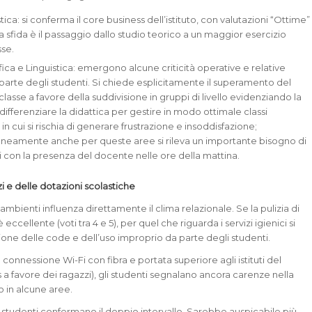
ca: si conferma il core business dell’istituto, con valutazioni “Ottime”
a sfida è il passaggio dallo studio teorico a un maggior esercizio
sse.
fica e Linguistica: emergono alcune criticità operative e relative
 parte degli studenti. Si chiede esplicitamente il superamento del
lasse a favore della suddivisione in gruppi di livello evidenziando la
differenziare la didattica per gestire in modo ottimale classi
n cui si rischia di generare frustrazione e insoddisfazione;
eamente anche per queste aree si rileva un importante bisogno di
i con la presenza del docente nelle ore della mattina.
izi e delle dotazioni scolastiche
 ambienti influenza direttamente il clima relazionale. Se la pulizia di
 eccellente (voti tra 4 e 5), per quel che riguarda i servizi igienici si
zione delle code e dell’uso improprio da parte degli studenti.
connessione Wi-Fi con fibra e portata superiore agli istituti del
s a favore dei ragazzi), gli studenti segnalano ancora carenze nella
to in alcune aree.
li studenti confermano il doppio intervallo. Sarebbe auspicabile più