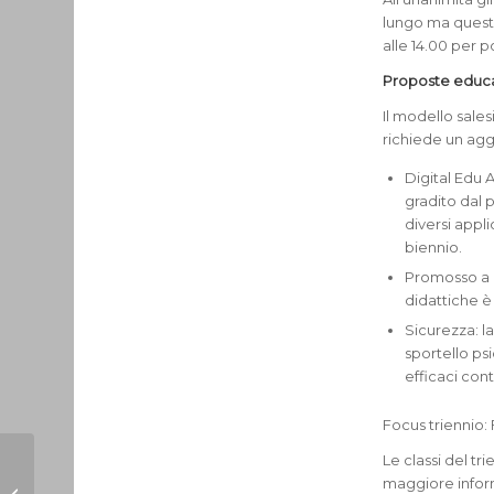
lungo ma questa
alle 14.00 per p
Proposte educat
Il modello sale
richiede un agg
Digital Edu A
gradito dal 
diversi appl
biennio.
Promosso a pi
didattiche è
Sicurezza: l
sportello ps
efficaci cont
Focus triennio:
Le classi del t
Un segno che
maggiore infor
continua a vivere: