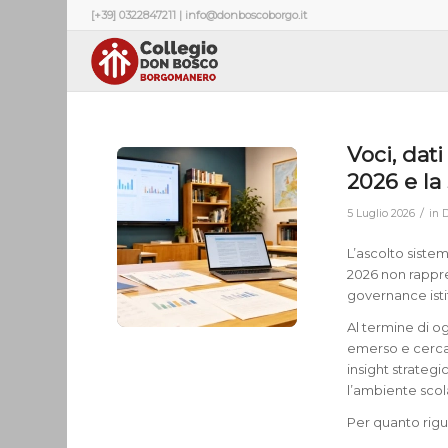
[+39] 0322847211 | info@donboscoborgo.it
Voci, dati
2026 e la
/
5 Luglio 2026
in
D
L’ascolto siste
2026 non rappr
governance isti
Al termine di o
emerso e cerca d
insight strategi
l’ambiente scola
Per quanto rigu