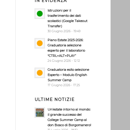
IN EVIDENZA
Istruzioni per il
trasferimento dei dati
scolastici (Google Takeout
Transfer)
30 Giugno 2026 - 19:49
Piano Estate 2025-2026:
Graduatoria selezione
esperto per il laboratorio
“CTRL+ALT+PLAY”
24 Giugno 2026 - 12:12
Graduatoria esito selezione
Esperto – Modulo English
Summer Camp
17 Giugno 2026 - 17:25
ULTIME NOTIZIE
Un’estate intorno al mondo:
il grande successo del
College Summer Camp al
don Bosco di Borgomanero!