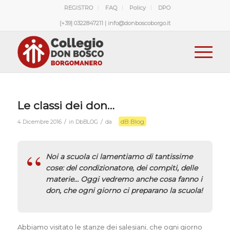
REGISTRO
FAQ
Policy
DPO
[+39] 0322847211 | info@donboscoborgo.it
Le classi dei don…
dB Blog
/
/
4 Dicembre 2016
in
DbBLOG
da
Noi a scuola ci lamentiamo di tantissime
cose: del condizionatore, dei compiti, delle
materie… Oggi vedremo anche cosa fanno i
don, che ogni giorno ci preparano la scuola!
Abbiamo visitato le stanze dei salesiani, che ogni giorno