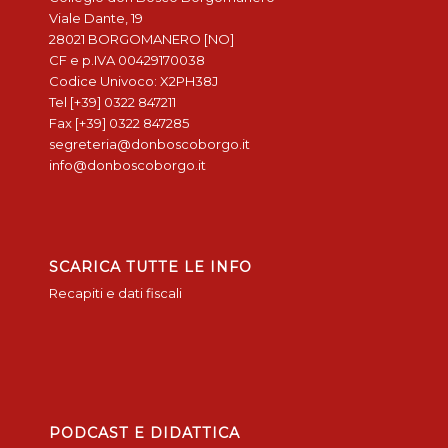
Viale Dante, 19
28021 BORGOMANERO [NO]
CF e p.IVA 00429170038
Codice Univoco: X2PH38J
Tel [+39] 0322 847211
Fax [+39] 0322 847285
segreteria@donboscoborgo.it
info@donboscoborgo.it
SCARICA TUTTE LE INFO
Recapiti e dati fiscali
PODCAST E DIDATTICA