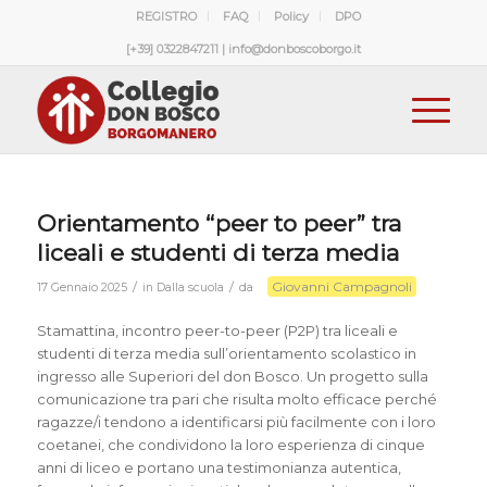
REGISTRO
FAQ
Policy
DPO
[+39] 0322847211 | info@donboscoborgo.it
Orientamento “peer to peer” tra
liceali e studenti di terza media
Giovanni Campagnoli
/
/
17 Gennaio 2025
in
Dalla scuola
da
Stamattina, incontro peer-to-peer (P2P) tra liceali e
studenti di terza media sull’orientamento scolastico in
ingresso alle Superiori del don Bosco. Un progetto sulla
comunicazione tra pari che risulta molto efficace perché
ragazze/i tendono a identificarsi più facilmente con i loro
coetanei, che condividono la loro esperienza di cinque
anni di liceo e portano una testimonianza autentica,