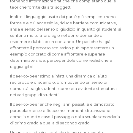
fornendo informazioni pratiche che completano quelle
teoriche fornite da altri soggetti.
Inoltre il linguaggio usato dai pari è più semplice, meno
formale e più accessibile, riduce barriere comunicative,
ansia e senso del senso di giudizio, in quanto gli studenti si
sentono molto a loro agio nel porre domande o
esprimere dubbi ad un coetaneo. Un pari che ha già
affrontato il percorso scolastico può rappresentare un
esempio concreto di come affrontare e superare
determinate sfide, percependole come realistiche e
raggiungibili.
Il peer-to-peer stimola infatti una dinamica di aiuto
reciproco e di scambio, promuovendo un senso di
comunità tra gli studenti, come era evidente stamattina
nei vari gruppi di studenti.
Il peer-to-peer anche negli anni passati si è dimostrato
particolarmente efficace nei momenti di transizione,
come in questo caso il passaggio dalla scuola secondaria
di primo grado a quella di secondo grado
Un grazie a tutte/i i liceali che hanno partecipato: