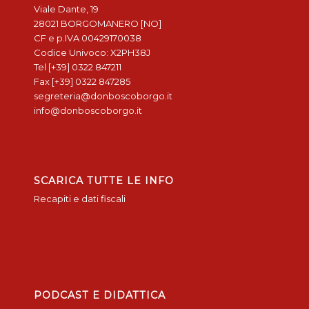
Viale Dante, 19
28021 BORGOMANERO [NO]
CF e p.IVA 00429170038
Codice Univoco: X2PH38J
Tel [+39] 0322 847211
Fax [+39] 0322 847285
segreteria@donboscoborgo.it
info@donboscoborgo.it
SCARICA TUTTE LE INFO
Recapiti e dati fiscali
PODCAST E DIDATTICA