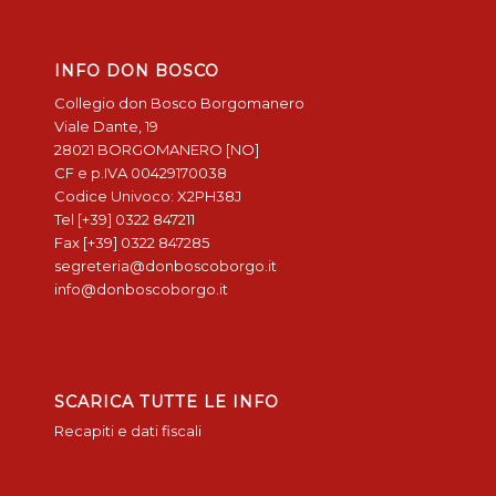
INFO DON BOSCO
Collegio don Bosco Borgomanero
Viale Dante, 19
28021 BORGOMANERO [NO]
CF e p.IVA 00429170038
Codice Univoco: X2PH38J
Tel [+39] 0322 847211
Fax [+39] 0322 847285
segreteria@donboscoborgo.it
info@donboscoborgo.it
SCARICA TUTTE LE INFO
Recapiti e dati fiscali