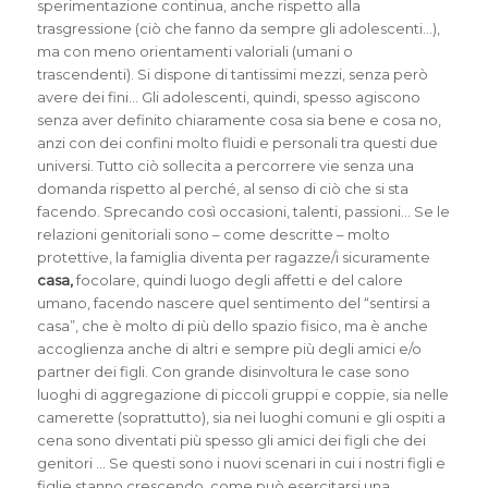
sperimentazione continua, anche rispetto alla
trasgressione (ciò che fanno da sempre gli adolescenti…),
ma con meno orientamenti valoriali (umani o
trascendenti). Si dispone di tantissimi mezzi, senza però
avere dei fini… Gli adolescenti, quindi, spesso agiscono
senza aver definito chiaramente cosa sia bene e cosa no,
anzi con dei confini molto fluidi e personali tra questi due
universi. Tutto ciò sollecita a percorrere vie senza una
domanda rispetto al perché, al senso di ciò che si sta
facendo. Sprecando così occasioni, talenti, passioni… Se le
relazioni genitoriali sono – come descritte – molto
protettive, la famiglia diventa per ragazze/i sicuramente
casa,
focolare, quindi luogo degli affetti e del calore
umano, facendo nascere quel sentimento del “sentirsi a
casa”, che è molto di più dello spazio fisico, ma è anche
accoglienza anche di altri e sempre più degli amici e/o
partner dei figli. Con grande disinvoltura le case sono
luoghi di aggregazione di piccoli gruppi e coppie, sia nelle
camerette (soprattutto), sia nei luoghi comuni e gli ospiti a
cena sono diventati più spesso gli amici dei figli che dei
genitori … Se questi sono i nuovi scenari in cui i nostri figli e
figlie stanno crescendo, come può esercitarsi una