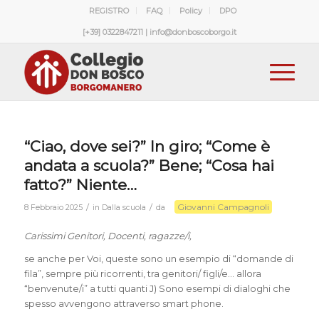
REGISTRO
FAQ
Policy
DPO
[+39] 0322847211 | info@donboscoborgo.it
“Ciao, dove sei?” In giro; “Come è
andata a scuola?” Bene; “Cosa hai
fatto?” Niente…
Giovanni Campagnoli
/
/
8 Febbraio 2025
in
Dalla scuola
da
Carissimi Genitori, Docenti, ragazze/i,
se anche per Voi, queste sono un esempio di “domande di
fila”, sempre più ricorrenti, tra genitori/ figli/e… allora
“benvenute/i” a tutti quanti J) Sono esempi di dialoghi che
spesso avvengono attraverso smart phone.