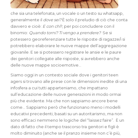
che sia una telefonata, un vocale o un testo su whatsapp,
generalmente il
dove sei?
È solo il preludio di ciò che conta
davvero e cioè:
E con chi
?, per poi concludere con il
binomio:
Quando torni? Ti vengo a prendere?
Se si
potessero georeferenziare tutte le risposte di ragazze/i si
potrebbero elaborare le nuove mappe dell’aggregazione
giovanile. E se si potessero registrare le ansie e le paure
dei genitori collegate alle risposte, si avrebbero anche
delle nuove mappe socioemotive…
Siamo oggi in un contesto sociale dove i genitori teen
agers si trovano alle prese con le dimensioni inedite di una
infosfera a cui tutti apparteniamo, che impattano
sull’educazione delle nuove generazioni in modo ormai
più che evidente. Ma che non sappiamo ancore bene
come… Sappiamo però che funzionano meno i modelli
educativi precedenti, basati su un autoritarismo, ma non
sono efficaci nemmeno le logiche del “laissez faire”. È un
dato di fatto che il tempo trascorso tra genitori e figli è
molto diminuito (anche se il pranzo insieme non c’è più,