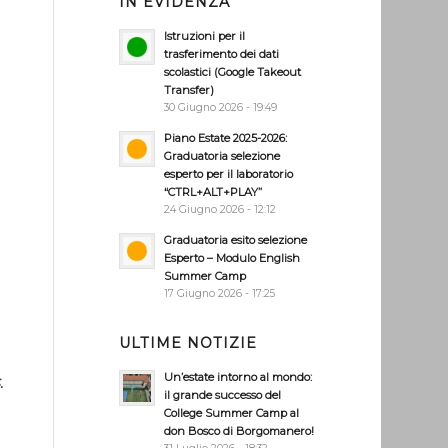
IN EVIDENZA
Istruzioni per il
trasferimento dei dati
scolastici (Google Takeout
Transfer)
30 Giugno 2026 - 19:49
Piano Estate 2025-2026:
Graduatoria selezione
esperto per il laboratorio
“CTRL+ALT+PLAY”
24 Giugno 2026 - 12:12
Graduatoria esito selezione
Esperto – Modulo English
Summer Camp
17 Giugno 2026 - 17:25
ULTIME NOTIZIE
Un’estate intorno al mondo:
.
il grande successo del
College Summer Camp al
don Bosco di Borgomanero!