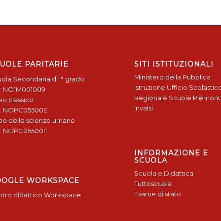
UOLE PARITARIE
SITI ISTITUZIONALI
Ministero della Pubblica
ola Secondaria di I° grado
Istruzione
Ufficio Scolastic
: NO1M001009
Regionale
Scuole Piemon
eo classico
Invalsi
: NOPC05500E
eo delle scienze umane
: NOPC05500E
INFORMAZIONE E
SCUOLA
Scuola e Didattica
OOGLE WORKSPACE
Tuttoscuola
Esame di stato
tro didattico Workspace