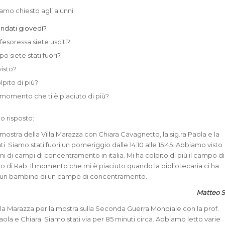
mo chiesto agli alunni:
ndati giovedì?
esoressa siete usciti?
 siete stati fuori?
isto?
lpito di più?
 momento che ti è piaciuto di più?
o risposto:
 mostra della Villa Marazza con Chiara Cavagnetto, la sig.ra Paola e la
ti. Siamo stati fuori un pomeriggio dalle 14:10 alle 15:45. Abbiamo visto
ni di campi di concentramento in italia. Mi ha colpito di più il campo di
di Rab. Il momento che mi è piaciuto quando la bibliotecaria ci ha
di un bambino di un campo di concentramento.
Matteo S
illa Marazza per la mostra sulla Seconda Guerra Mondiale con la prof.
 Paola e Chiara. Siamo stati via per 85 minuti circa. Abbiamo letto varie