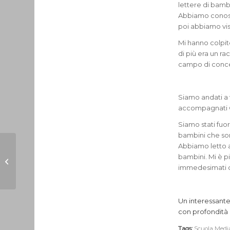
lettere di bamb
Abbiamo conosci
poi abbiamo vis
Mi hanno colpit
di più era un r
campo di conc
Siamo andati a 
accompagnati Ch
Siamo stati fuor
bambini che son
Abbiamo letto a
My Extracurricular
bambini. Mi è pi
Activities
immedesimati co
Un interessante
con profondità 
Tags:
Scuola Medi