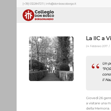
[+39] 0322847211 | info@donboscoborgo.it
La IIC a V
/
24 Febbraio 2017
Un po
“POR
conos
il Na
Giovedì 26 genna
a visitare una m
della Memoria. 