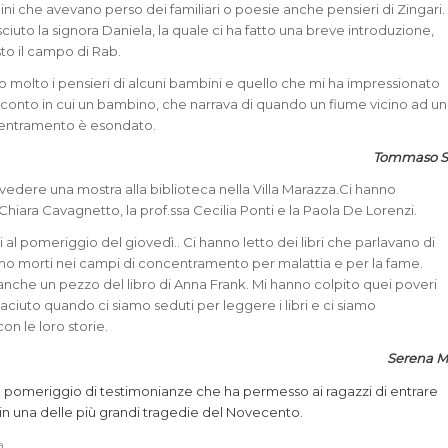
ini che avevano perso dei familiari o poesie anche pensieri di Zingari.
uto la signora Daniela, la quale ci ha fatto una breve introduzione,
to il campo di Rab.
o molto i pensieri di alcuni bambini e quello che mi ha impressionato
acconto in cui un bambino, che narrava di quando un fiume vicino ad un
entramento è esondato.
Tommaso S
vedere una mostra alla biblioteca nella Villa Marazza.Ci hanno
iara Cavagnetto, la prof.ssa Cecilia Ponti e la Paola De Lorenzi.
i al pomeriggio del giovedì.. Ci hanno letto dei libri che parlavano di
o morti nei campi di concentramento per malattia e per la fame.
nche un pezzo del libro di Anna Frank. Mi hanno colpito quei poveri
aciuto quando ci siamo seduti per leggere i libri e ci siamo
n le loro storie.
Serena M
 pomeriggio di testimonianze che ha permesso ai ragazzi di entrare
in una delle più grandi tragedie del Novecento.
a