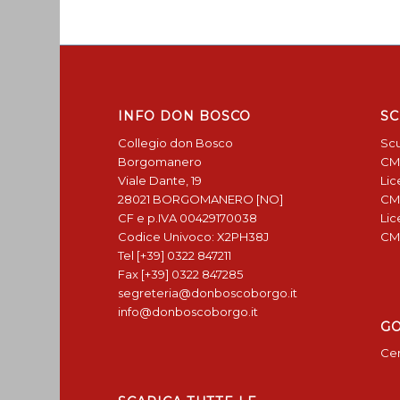
INFO DON BOSCO
SC
Collegio don Bosco
Scu
Borgomanero
CM
Viale Dante, 19
Lic
28021 BORGOMANERO [NO]
CM
CF e p.IVA 00429170038
Lic
Codice Univoco: X2PH38J
CM
Tel [+39] 0322 847211
Fax [+39] 0322 847285
segreteria@donboscoborgo.it
info@donboscoborgo.it
G
Cen