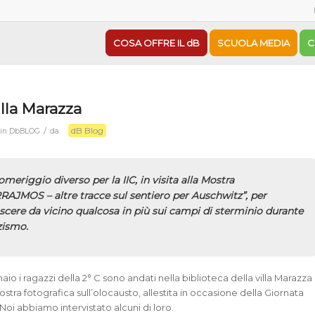
COSA OFFRE IL dB
SCUOLA MEDIA
C
illa Marazza
dB Blog
/
in
DbBLOG
da
meriggio diverso per la IIC, in visita alla Mostra
RAJMOS – altre tracce sul sentiero per Auschwitz”
, per
cere da vicino qualcosa in più sui campi di sterminio durante
zismo.
io i ragazzi della 2° C sono andati nella biblioteca della villa Marazza
ostra fotografica sull’olocausto, allestita in occasione della Giornata
Noi abbiamo intervistato alcuni di loro.