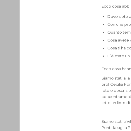
Ecco cosa abbia
Dove siete a
Con che prof
Quanto tempo
Cosa avete v
Cosa ti ha co
C’è stato un
Ecco cosa hann
Siamo stati alla
prof Cecilia Pon
foto e descrizio
concentramento 
letto un libro 
Siamo stati a V
Ponti, la sig.ra