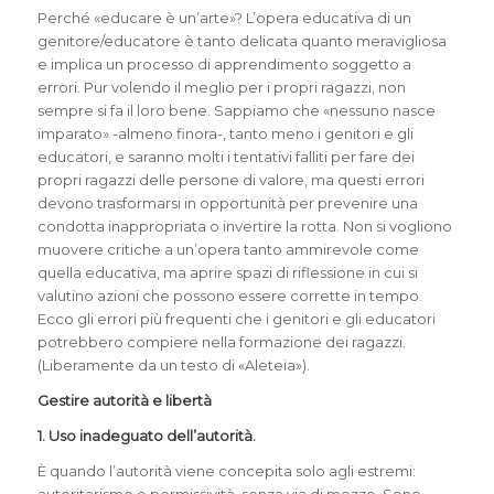
Perché «educare è un’arte»? L’opera educativa di un
genitore/educatore è tanto delicata quanto meravigliosa
e implica un processo di apprendimento soggetto a
errori. Pur volendo il meglio per i propri ragazzi, non
sempre si fa il loro bene. Sappiamo che «nessuno nasce
imparato» -almeno finora-, tanto meno i genitori e gli
educatori, e saranno molti i tentativi falliti per fare dei
propri
ragazzi delle persone di valore, ma questi errori
devono trasformarsi in opportunità per prevenire una
condotta inappropriata o invertire la rotta. Non si vogliono
muovere critiche a un’opera tanto ammirevole come
quella educativa, ma aprire spazi di riflessione in cui si
valutino azioni che possono essere corrette in tempo.
Ecco gli errori più frequenti che i genitori e gli educatori
potrebbero compiere nella formazione dei ragazzi.
(Liberamente da un testo di «Aleteia»).
Gestire autorità e libertà
1. Uso inadeguato dell’autorità.
È quando l’autorità viene concepita solo agli estremi: