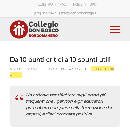
REGISTRO
FAQ
Policy
DPO
[+39] 0322847211 | info@donboscoborgo.it
Da 10 punti critici a 10 spunti utili
don Giuliano
/
/
5 Dicembre 2016
in
IL LUNEDI’ PEDAGOGICO
da
Palizzi
Un articolo per riflettere sugli errori più
frequenti che i genitori e gli educatori
potrebbero compiere nella formazione dei
ragazzi, e dieci proposte positive.