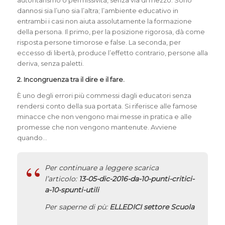
autoritarismo o permissività, senza via di mezzo. Sono
dannosi sia l’uno sia l’altra; l’ambiente educativo in
entrambi i casi non aiuta assolutamente la formazione
della persona. Il primo, per la posizione rigorosa, dà come
risposta persone timorose e false. La seconda, per
eccesso di libertà, produce l’effetto contrario, persone alla
deriva, senza paletti.
2. Incongruenza tra il dire e il fare.
È uno degli errori più commessi dagli educatori senza
rendersi conto della sua portata. Si riferisce alle famose
minacce che non vengono mai messe in pratica e alle
promesse che non vengono mantenute. Avviene
quando…
Per continuare a leggere scarica
l’articolo:
13-05-dic-2016-da-10-punti-critici-
a-10-spunti-utili
Per saperne di pù:
ELLEDICI settore Scuola