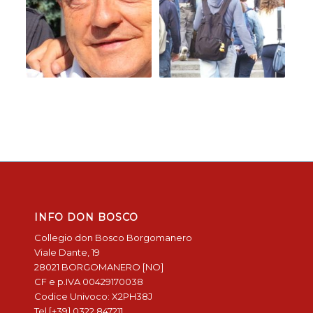
INFO DON BOSCO
Collegio don Bosco Borgomanero
Viale Dante, 19
28021 BORGOMANERO [NO]
CF e p.IVA 00429170038
Codice Univoco: X2PH38J
Tel [+39] 0322 847211