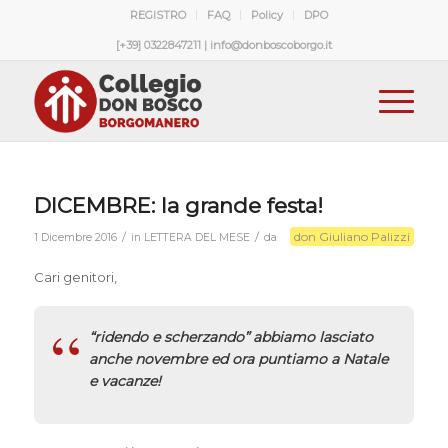
REGISTRO
FAQ
Policy
DPO
[+39] 0322847211 | info@donboscoborgo.it
DICEMBRE: la grande festa!
don Giuliano Palizzi
/
/
1 Dicembre 2016
in
LETTERA DEL MESE
da
Cari genitori,
“ridendo e scherzando” abbiamo lasciato
anche novembre ed ora puntiamo a Natale
e vacanze!