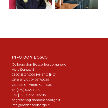
INFO DON BOSCO
Collegio don Bosco Borgomanero
Viale Dante, 19
28021 BORGOMANERO [NO]
CF e p.IVA 00429170038
Codice Univoco: X2PH38J
Tel [+39] 0322 847211
Fax [+39] 0322 847285
segreteria@donboscoborgo.it
info@donboscoborgo.it