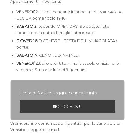
Appuntamenti importanti:
VENERDI’ 2
: i Licei mandano in onda il FESTIVAL SANTA
CECILIA pomeriggio 14-16.
SABATO 3
: secondo OPEN DAY. Se potete, fate
conoscere la data a famiglie interessate
GIOVEDI’ 8
DICEMBRE – FESTA DELL’IMMACOLATA e
ponte.
SABATO 17
: CENONE DI NATALE.
VENERDI’ 23
: alle ore 16 termina la scuola e iniziano le
vacanze. Si ritorna lunedì 9 gennaio.
Festa di Natale, leggi e scarica le info
CLICCA QUI
Vi arriveranno comunicazioni puntuali per le varie attività.
Vi invito a leggere le mail.