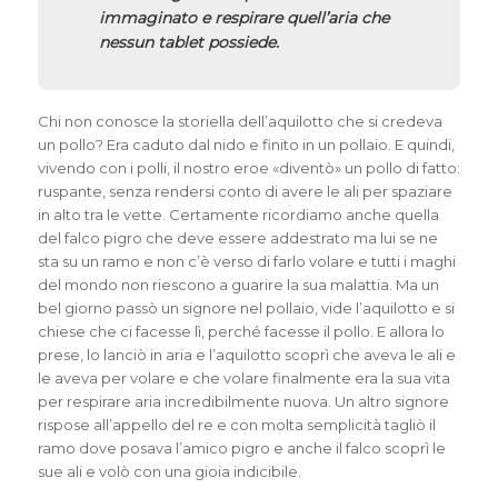
immaginato e respirare quell’aria che
nessun tablet possiede.
Chi non conosce la storiella dell’aquilotto che si credeva
un pollo? Era caduto dal nido e finito in un pollaio. E
quindi,
vivendo con i polli, il nostro eroe «diventò» un pollo di fatto:
ruspante, senza rendersi conto di avere le ali per spaziare
in alto tra le vette. Certamente ricordiamo anche quella
del falco pigro che deve essere addestrato ma lui se ne
sta su un ramo e non c’è verso di farlo volare e tutti i maghi
del mondo non riescono a guarire la sua malattia. Ma un
bel giorno passò un signore nel pollaio, vide l’aquilotto e si
chiese che ci facesse lì, perché facesse il pollo. E allora lo
prese, lo lanciò in aria e l’aquilotto scoprì che aveva le ali e
le aveva per volare e che volare finalmente era la sua vita
per respirare aria incredibilmente nuova. Un altro signore
rispose all’appello del re e con molta semplicità tagliò il
ramo dove posava l’amico pigro e anche il falco scoprì le
sue ali e volò con una gioia indicibile.