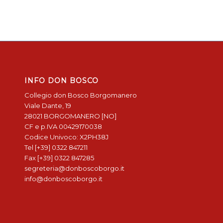
INFO DON BOSCO
Collegio don Bosco Borgomanero
Viale Dante, 19
28021 BORGOMANERO [NO]
CF e p.IVA 00429170038
Codice Univoco: X2PH38J
Tel [+39] 0322 847211
Fax [+39] 0322 847285
segreteria@donboscoborgo.it
info@donboscoborgo.it