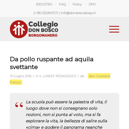
REGISTRO
FAQ
Policy
DPO
[+39] 0322847211 | info@donboscoborgo.it
Da pollo ruspante ad aquila
svettante
don Giuliano
/
/
13 Giugno 2016
in
IL LUNEDI’ PEDAGOGICO
da
Palizzi
La scuola può essere la palestra di vita, il
luogo dove non si consegnano solo
nozioni, non si punta al voto, ma si fa
esplorare la vita, la bellezza di salire sulla
«cima» e godere il panorama neanche