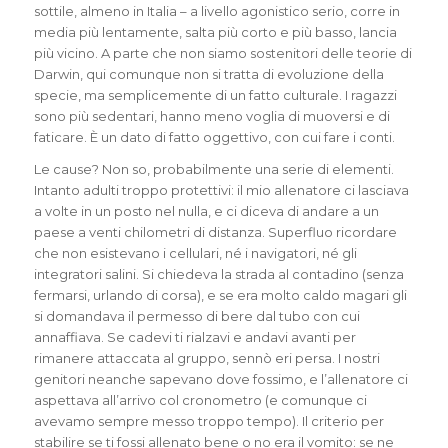
sottile, almeno in Italia – a livello agonistico serio, corre in
media più lentamente, salta più corto e più basso, lancia
più vicino. A parte che non siamo sostenitori delle teorie di
Darwin, qui comunque non si tratta di evoluzione della
specie, ma semplicemente di un fatto culturale. I ragazzi
sono più sedentari, hanno meno voglia di muoversi e di
faticare. È un dato di fatto oggettivo, con cui fare i conti.
Le cause? Non so, probabilmente una serie di elementi.
Intanto adulti troppo protettivi: il mio allenatore ci lasciava
a volte in un posto nel nulla, e ci diceva di andare a un
paese a venti chilometri di distanza. Superfluo ricordare
che non esistevano i cellulari, né i navigatori, né gli
integratori salini. Si chiedeva la strada al contadino (senza
fermarsi, urlando di corsa), e se era molto caldo magari gli
si domandava il permesso di bere dal tubo con cui
annaffiava. Se cadevi ti rialzavi e andavi avanti per
rimanere attaccata al gruppo, sennò eri persa. I nostri
genitori neanche sapevano dove fossimo, e l’allenatore ci
aspettava all’arrivo col cronometro (e comunque ci
avevamo sempre messo troppo tempo). Il criterio per
stabilire se ti fossi allenato bene o no era il vomito: se ne