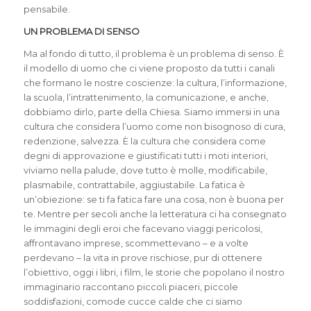
pensabile.
UN PROBLEMA DI SENSO
Ma al fondo di tutto, il problema è un problema di senso. È
il modello di uomo che ci viene proposto da tutti i canali
che formano le nostre coscienze: la cultura, l’informazione,
la scuola, l’intrattenimento, la comunicazione, e anche,
dobbiamo dirlo, parte della Chiesa. Siamo immersi in una
cultura che considera l’uomo come non bisognoso di cura,
redenzione, salvezza. È la cultura che considera come
degni di approvazione e giustificati tutti i moti interiori,
viviamo nella palude, dove tutto è molle, modificabile,
plasmabile, contrattabile, aggiustabile. La fatica è
un’obiezione: se ti fa fatica fare una cosa, non è buona per
te. Mentre per secoli anche la letteratura ci ha consegnato
le immagini degli eroi che facevano viaggi pericolosi,
affrontavano imprese, scommettevano – e a volte
perdevano – la vita in prove rischiose, pur di ottenere
l’obiettivo, oggi i libri, i film, le storie che popolano il nostro
immaginario raccontano piccoli piaceri, piccole
soddisfazioni, comode cucce calde che ci siamo