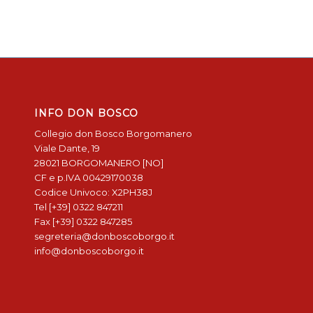
INFO DON BOSCO
Collegio don Bosco Borgomanero
Viale Dante, 19
28021 BORGOMANERO [NO]
CF e p.IVA 00429170038
Codice Univoco: X2PH38J
Tel [+39] 0322 847211
Fax [+39] 0322 847285
segreteria@donboscoborgo.it
info@donboscoborgo.it