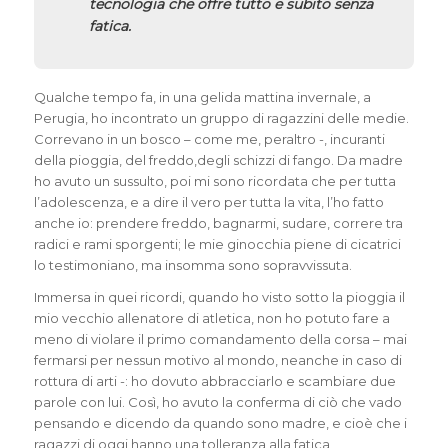
tecnologia che offre tutto e subito senza
fatica.
Qualche tempo fa, in una gelida mattina invernale, a
Perugia, ho incontrato un gruppo di ragazzini delle medie.
Correvano in un bosco – come me, peraltro -, incuranti
della pioggia, del freddo,degli schizzi di fango. Da madre
ho avuto un sussulto, poi mi sono ricordata che per tutta
l’adolescenza, e a dire il vero per tutta la vita, l’ho fatto
anche io: prendere freddo, bagnarmi,
sudare, correre tra
radici e rami sporgenti; le mie ginocchia piene di cicatrici
lo testimoniano, ma insomma sono sopravvissuta.
Immersa in quei ricordi, quando ho visto sotto la pioggia il
mio vecchio allenatore di atletica, non ho potuto fare a
meno di violare il primo comandamento della corsa – mai
fermarsi per nessun motivo al mondo, neanche in caso di
rottura di arti -: ho dovuto abbracciarlo e scambiare due
parole con lui. Così, ho avuto la conferma di ciò che vado
pensando e dicendo da quando sono madre, e cioè che i
ragazzi di oggi hanno una tolleranza alla fatica