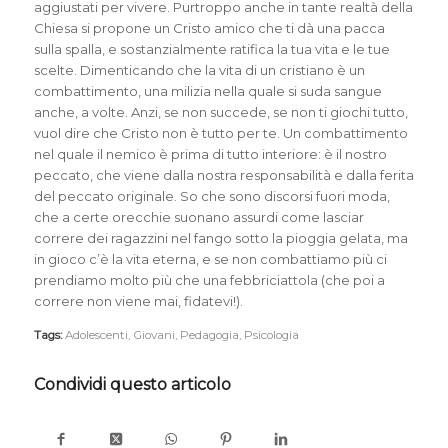
aggiustati per vivere. Purtroppo anche in tante realtà della
Chiesa si propone un Cristo amico che ti dà una pacca
sulla spalla, e sostanzialmente ratifica la tua vita e le tue
scelte. Dimenticando che la vita di un cristiano è un
combattimento, una milizia nella quale si suda sangue
anche, a volte. Anzi, se non succede, se non ti giochi tutto,
vuol dire che Cristo non è tutto per te. Un combattimento
nel quale il nemico è prima di tutto interiore: è il nostro
peccato, che viene dalla nostra responsabilità e dalla ferita
del peccato originale. So che sono discorsi fuori moda,
che a certe orecchie suonano assurdi come lasciar
correre dei ragazzini nel fango sotto la pioggia gelata, ma
in gioco c’è la vita eterna, e se non combattiamo più ci
prendiamo molto più che una febbriciattola (che poi a
correre non viene mai, fidatevi!).
Tags:
Adolescenti
,
Giovani
,
Pedagogia
,
Psicologia
Condividi questo articolo