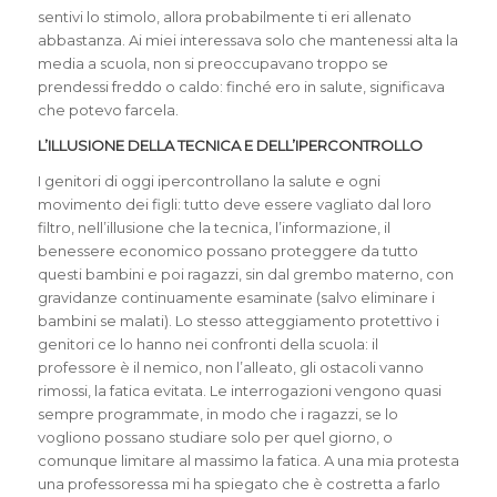
sentivi lo stimolo, allora probabilmente ti eri allenato
abbastanza. Ai miei interessava solo che mantenessi alta la
media a scuola, non si preoccupavano troppo se
prendessi freddo o caldo: finché ero in salute, significava
che potevo farcela.
L’ILLUSIONE DELLA TECNICA E DELL’IPERCONTROLLO
I genitori di oggi ipercontrollano la salute e ogni
movimento dei figli: tutto deve essere vagliato dal loro
filtro, nell’illusione che la tecnica, l’informazione, il
benessere economico possano proteggere da tutto
questi bambini e poi ragazzi, sin dal grembo materno, con
gravidanze continuamente esaminate (salvo eliminare i
bambini se malati). Lo stesso atteggiamento protettivo i
genitori ce lo hanno nei confronti della scuola: il
professore è il nemico, non l’alleato, gli ostacoli vanno
rimossi, la fatica evitata. Le interrogazioni vengono quasi
sempre programmate, in modo che i ragazzi, se lo
vogliono possano studiare solo per quel giorno, o
comunque limitare al massimo la fatica. A una mia protesta
una professoressa mi ha spiegato che è costretta a farlo