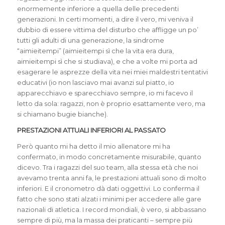
enormemente inferiore a quella delle precedenti
generazioni. In certi momenti, a dire il vero, mi veniva il
dubbio di essere vittima del disturbo che affligge un po’
tutti gli adulti di una generazione, la sindrome
“aimieitempi” (aimieitempi sì che la vita era dura,
aimieitempi sì che si studiava), e che a volte mi porta ad
esagerare le asprezze della vita nei miei maldestri tentativi
educativi (io non lasciavo mai avanzi sul piatto, io
apparecchiavo e sparecchiavo sempre, io mi facevo il
letto da sola: ragazzi, non è proprio esattamente vero, ma
si chiamano bugie bianche).
PRESTAZIONI ATTUALI INFERIORI AL PASSATO
Però quanto mi ha detto il mio allenatore mi ha
confermato, in modo concretamente misurabile, quanto
dicevo. Tra i ragazzi del suo team, alla stessa età che noi
avevamo trenta anni fa, le prestazioni attuali sono di molto
inferiori. E il cronometro dà dati oggettivi. Lo conferma il
fatto che sono stati alzati i minimi per accedere alle gare
nazionali di atletica. I record mondiali, è vero, si abbassano
sempre di più, ma la massa dei praticanti – sempre più