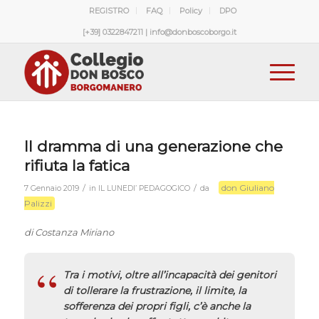
REGISTRO
FAQ
Policy
DPO
[+39] 0322847211 | info@donboscoborgo.it
Il dramma di una generazione che
rifiuta la fatica
don Giuliano
/
/
7 Gennaio 2019
in
IL LUNEDI’ PEDAGOGICO
da
Palizzi
di Costanza Miriano
Tra i motivi, oltre all’incapacità dei genitori
di tollerare la frustrazione, il limite, la
sofferenza dei propri figli, c’è anche la