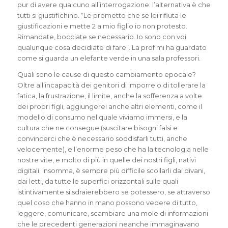
pur di avere qualcuno all’interrogazione: l’alternativa è che
tutti si giustifichino. “Le prometto che se lei rifiuta le
giustificazioni e mette 2 a mio figlio io non protesto.
Rimandate, bocciate se necessario. Io sono con voi
qualunque cosa decidiate di fare”. La prof mi ha guardato
come si guarda un elefante verde in una sala professori.
Quali sono le cause di questo cambiamento epocale?
Oltre all’incapacità dei genitori di imporre o di tollerare la
fatica, la frustrazione, il limite, anche la sofferenza a volte
dei propri figli, aggiungerei anche altri elementi, come il
modello di consumo nel quale viviamo immersi, e la
cultura che ne consegue (suscitare bisogni falsi e
convincerci che è necessario soddisfarli tutti, anche
velocemente), e l’enorme peso che ha la tecnologia nelle
nostre vite, e molto di più in quelle dei nostri figli, nativi
digitali. Insomma, è sempre più difficile scollarli dai divani,
dai letti, da tutte le superfici orizzontali sulle quali
istintivamente si sdraierebbero se potessero, se attraverso
quel coso che hanno in mano possono vedere di tutto,
leggere, comunicare, scambiare una mole di informazioni
che le precedenti generazioni neanche immaginavano