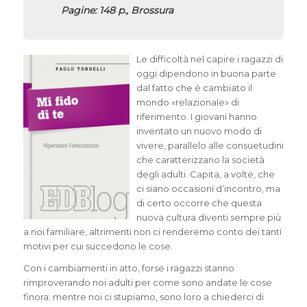
Pagine: 148 p., Brossura
Le difficoltà nel capire i ragazzi di
oggi dipendono in buona parte
dal fatto che è cambiato il
mondo «relazionale» di
riferimento. I giovani hanno
inventato un nuovo modo di
vivere, parallelo alle consuetudini
che caratterizzano la società
degli adulti. Capita, a volte, che
ci siano occasioni d’incontro, ma
di certo occorre che questa
nuova cultura diventi sempre più
a noi familiare, altrimenti non ci renderemo conto dei tanti
motivi per cui succedono le cose.
Con i cambiamenti in atto, forse i ragazzi stanno
rimproverando noi adulti per come sono andate le cose
finora; mentre noi ci stupiamo, sono loro a chiederci di