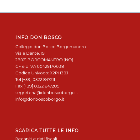
INFO DON BOSCO
Collegio don Bosco Borgomanero
Viale Dante, 19
28021 BORGOMANERO [NO]
CF e p.IVA 00429170038
Codice Univoco: X2PH38J
Tel [+39] 0322 847211
Fax [+39] 0322 847285
segreteria@donboscoborgo.it
info@donboscoborgo.it
SCARICA TUTTE LE INFO
Recapiti e dati fiscali