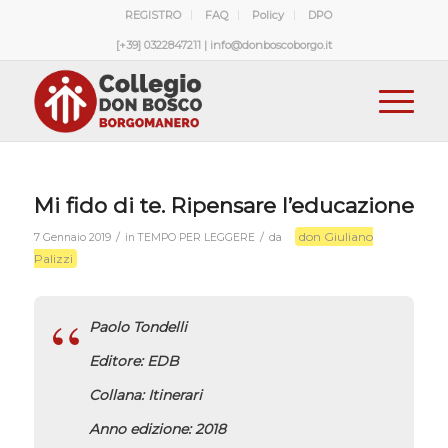
REGISTRO
FAQ
Policy
DPO
[+39] 0322847211 | info@donboscoborgo.it
Mi fido di te. Ripensare l’educazione
don Giuliano
/
/
7 Gennaio 2019
in
TEMPO PER LEGGERE
da
Palizzi
Paolo Tondelli
Editore: EDB
Collana: Itinerari
Anno edizione: 2018