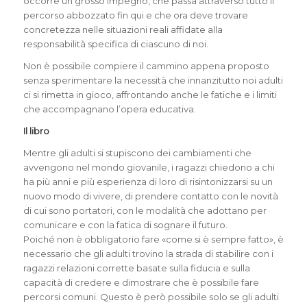
occorre un grosso impegno, che passa attraverso tutto il
percorso abbozzato fin qui e che ora deve trovare
concretezza nelle situazioni reali affidate alla
responsabilità specifica di ciascuno di noi.
Non è possibile compiere il cammino appena proposto
senza sperimentare la necessità che innanzitutto noi adulti
ci si rimetta in gioco, affrontando anche le fatiche e i limiti
che accompagnano l’opera educativa.
Il libro
Mentre gli adulti si stupiscono dei cambiamenti che
avvengono nel mondo giovanile, i ragazzi chiedono a chi
ha più anni e più esperienza di loro di risintonizzarsi su un
nuovo modo di vivere, di prendere contatto con le novità
di cui sono portatori, con le modalità che adottano per
comunicare e con la fatica di sognare il futuro.
Poiché non è obbligatorio fare «come si è sempre fatto», è
necessario che gli adulti trovino la strada di stabilire con i
ragazzi relazioni corrette basate sulla fiducia e sulla
capacità di credere e dimostrare che è possibile fare
percorsi comuni. Questo è però possibile solo se gli adulti